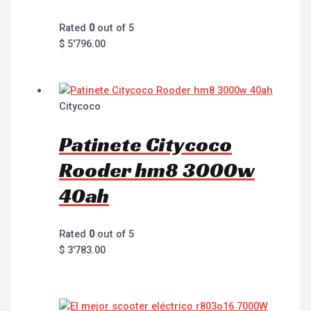
Rated
0
out of 5
$
5'796.00
Citycoco
Patinete Citycoco
Rooder hm8 3000w
40ah
Rated
0
out of 5
$
3'783.00