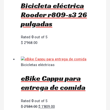
Bicicleta eléctrica
Rooder r809-s3 26
pulgadas
Rated
0
out of 5
$
2'968.00
Bicicletas eléctricas
eBike Cappu para
entrega de comida
Rated
0
out of 5
$
2'584.00
$
1'809.00