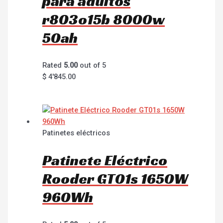
para adultos
r803o15b 8000w
50ah
Rated
5.00
out of 5
$
4'845.00
Patinetes eléctricos
Patinete Eléctrico
Rooder GT01s 1650W
960Wh