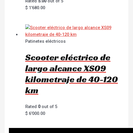
Rated
5.00
out of 5
$
1'680.00
Patinetes eléctricos
Scooter eléctrico de
largo alcance XS09
kilometraje de 40-120
km
Rated
0
out of 5
$
6'000.00