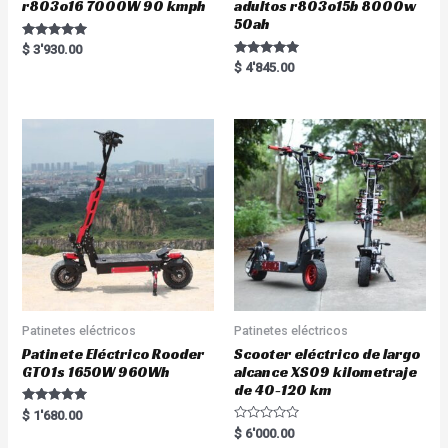
r803o16 7000W 90 kmph
adultos r803o15b 8000w
50ah
Rated
$
3'930.00
5.00
Rated
$
4'845.00
out of 5
5.00
out of 5
Patinetes eléctricos
Patinetes eléctricos
Patinete Eléctrico Rooder
Scooter eléctrico de largo
GT01s 1650W 960Wh
alcance XS09 kilometraje
de 40-120 km
Rated
$
1'680.00
5.00
R
$
6'000.00
out of 5
a