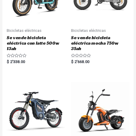
Bicicletas eléctricas
Bicicletas eléctricas
Se vende bicicleta
Se vende bicicleta
eléctrica con latte 500w
eléctrica mocha 750w
13ah
35ah
R
R
$
2'338.00
$
2'668.00
a
a
t
t
e
e
d
d
0
0
o
o
u
u
t
t
o
o
f
f
5
5