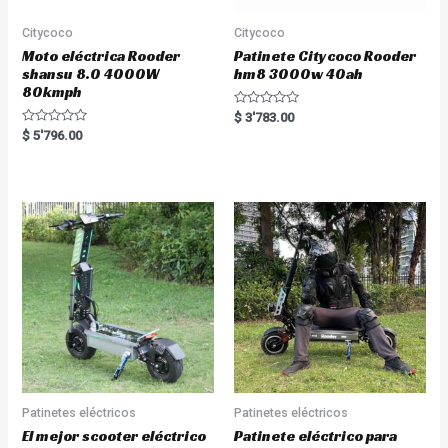
Citycoco
Citycoco
Moto eléctrica Rooder
Patinete Citycoco Rooder
shansu 8.0 4000W
hm8 3000w 40ah
80kmph
R
$
3'783.00
a
R
$
5'796.00
t
a
e
t
d
e
0
d
o
0
u
o
t
u
o
t
f
o
5
f
5
Patinetes eléctricos
Patinetes eléctricos
El mejor scooter eléctrico
Patinete eléctrico para