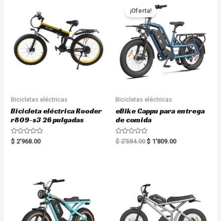
¡Oferta!
Bicicletas eléctricas
Bicicletas eléctricas
Bicicleta eléctrica Rooder
eBike Cappu para entrega
r809-s3 26 pulgadas
de comida
R
R
$
2'968.00
$
2'584.00
$
1'809.00
a
a
t
t
e
e
d
d
0
0
o
o
u
u
t
t
o
o
f
f
5
5