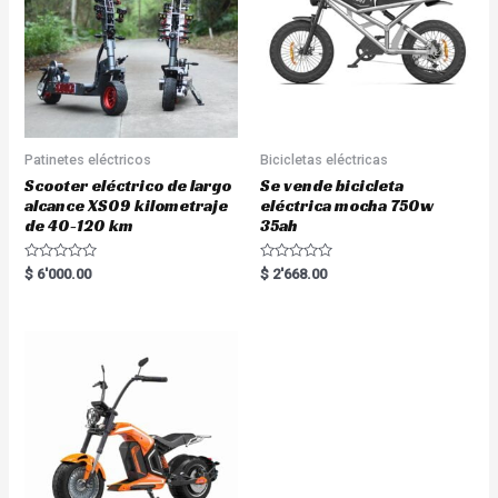
Patinetes eléctricos
Bicicletas eléctricas
Scooter eléctrico de largo
Se vende bicicleta
alcance XS09 kilometraje
eléctrica mocha 750w
de 40-120 km
35ah
Rated
Rated
$
6'000.00
$
2'668.00
0
0
out
out
of
of
5
5