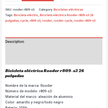
SKU:
rooder r809-s3
Category:
Bicicletas eléctricas
Tags:
Bicicleta eléctric
,
Bicicleta eléctrica Rooder r809-s3 26
pulgadas
,
cycle
,
r809-s3
,
rooder
,
rooder cycle
,
rooder r809-s3
Description
Additional information
Reviews (0)
Bicicleta eléctrica Rooder r809-s3 26
pulgadas
Nombre de la marca: Rooder
Número de modelo: r809-s3
Material del marco: aleación de aluminio
Color: amarillo y negro/todo negro
Batería: 10Ah