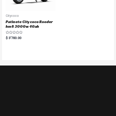
Citycoco
Patinete Citycoco Rooder
hm8 3000w 40ah
Rated
$
3'783.00
0
out
of
5