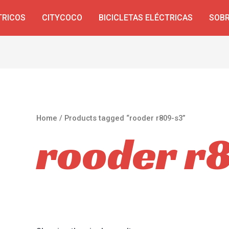
TRICOS
CITYCOCO
BICICLETAS ELÉCTRICAS
SOBR
Home
/ Products tagged “rooder r809-s3”
rooder r