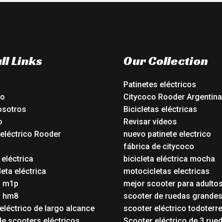
ll Links
Our Collection
Patinetes eléctricos
io
Citycoco Rooder Argentina
osotros
Bicicletas eléctricas
o
Revisar vídeos
 eléctrico Rooder
nuevo patinete electrico
o
fábrica de citycoco
 eléctrica
bicicleta eléctrica mocha
eta eléctrica
motocicletas electricas
o m1p
mejor scooter para adulto
o hm8
scooter de ruedas grande
eléctrico de largo alcance
scooter eléctrico todoterr
de scooters eléctricos
Scooter eléctrico de 3 rue