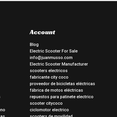
Account
Blog
Electric Scooter For Sale
info@juanmusso.com
Electric Scooter Manufacturer
scooters electricos
fabricante city coco
proveedor de bicicletas eléctricas
fábrica de motos eléctricas
s
repuestos para patinete electrico
s
scooter citycoco
eno
ciclomotor electrico
das
scooters de movilidad