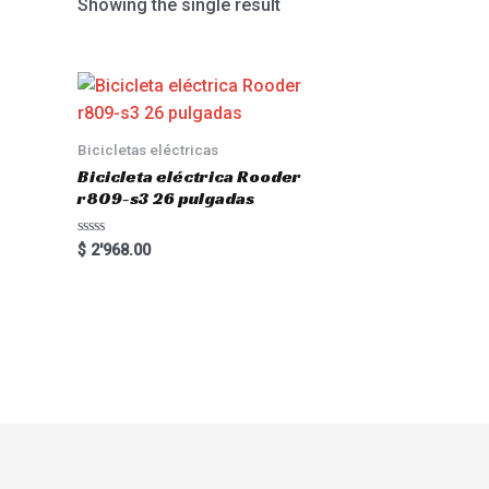
Showing the single result
Bicicletas eléctricas
Bicicleta eléctrica Rooder
r809-s3 26 pulgadas
Rated
$
2'968.00
0
out
of
5