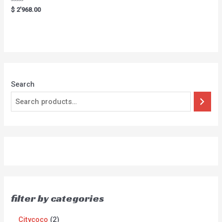
Rated
$
2'968.00
0
out
of
5
Search
filter by categories
Citycoco
2