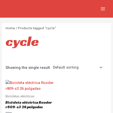
Ir
2
4
4
MAIN
al
p
p
p
MEN
contenido
r
r
r
o
o
o
Home
/ Products tagged “cycle”
d
d
d
cycle
u
u
u
c
c
c
t
t
t
s
s
s
Showing the single result
Bicicletas eléctricas
Bicicleta eléctrica Rooder
r809-s3 26 pulgadas