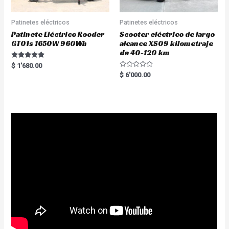
Patinetes eléctricos
Patinetes eléctricos
Patinete Eléctrico Rooder
Scooter eléctrico de largo
GT01s 1650W 960Wh
alcance XS09 kilometraje
de 40-120 km
Rated
$
1'680.00
5.00
R
$
6'000.00
out of 5
a
t
e
d
0
o
u
t
o
f
5