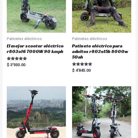
Patinetes eléctricos
Patinetes eléctricos
El mejor scooter eléctrico
Patinete eléctrico para
r803o16 7000W 90 kmph
adultos r803o15b 8000w
50ah
Rated
$
3'930.00
5.00
Rated
$
4'845.00
out of 5
5.00
out of 5