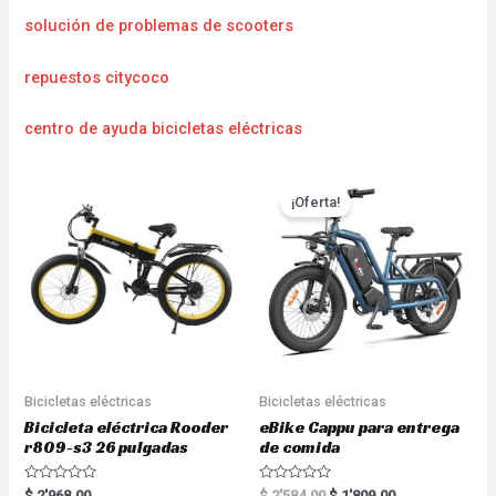
solución de problemas de scooters
repuestos citycoco
centro de ayuda bicicletas eléctricas
¡Oferta!
Bicicletas eléctricas
Bicicletas eléctricas
Bicicleta eléctrica Rooder
eBike Cappu para entrega
r809-s3 26 pulgadas
de comida
R
R
$
2'968.00
$
2'584.00
$
1'809.00