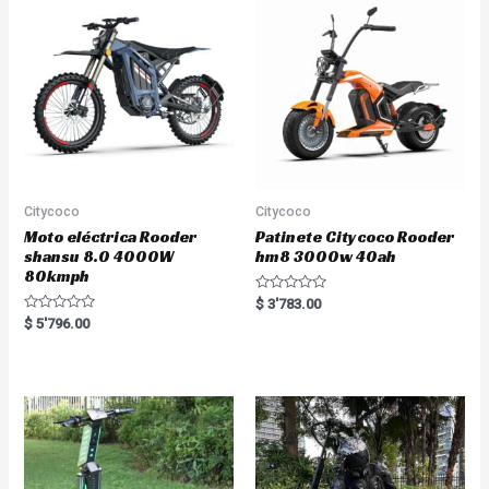
t
t
o
o
f
f
5
5
Citycoco
Citycoco
Moto eléctrica Rooder
Patinete Citycoco Rooder
shansu 8.0 4000W
hm8 3000w 40ah
80kmph
R
$
3'783.00
a
R
$
5'796.00
t
a
e
t
d
e
0
d
o
0
u
o
t
u
o
t
f
o
5
f
5