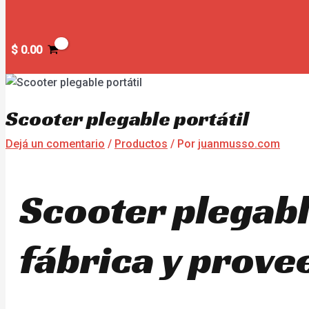
$
0.00
Scooter plegable portátil
Dejá un comentario
/
Productos
/ Por
juanmusso.com
Scooter plegabl
fábrica y prove