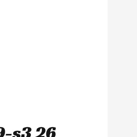
9-s3 26