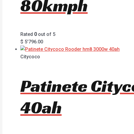
80kmph
Rated
0
out of 5
$
5'796.00
Citycoco
Patinete Cit
40ah