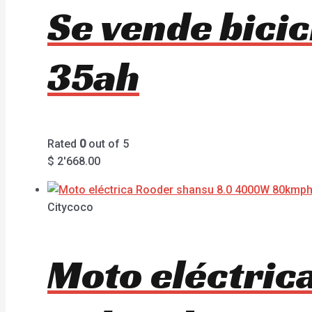
Se vende bici
35ah
Rated
0
out of 5
$
2'668.00
Citycoco
Moto eléctri