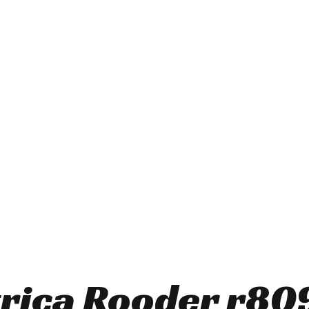
ctrica Rooder r80