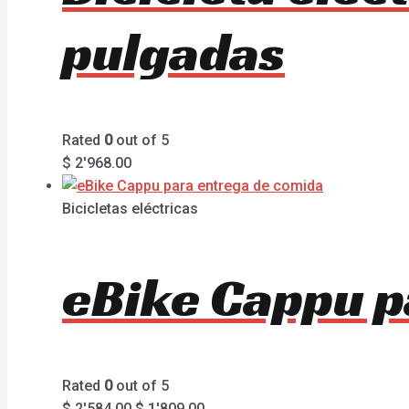
pulgadas
Rated
0
out of 5
$
2'968.00
Bicicletas eléctricas
eBike Cappu p
Rated
0
out of 5
$
2'584.00
$
1'809.00