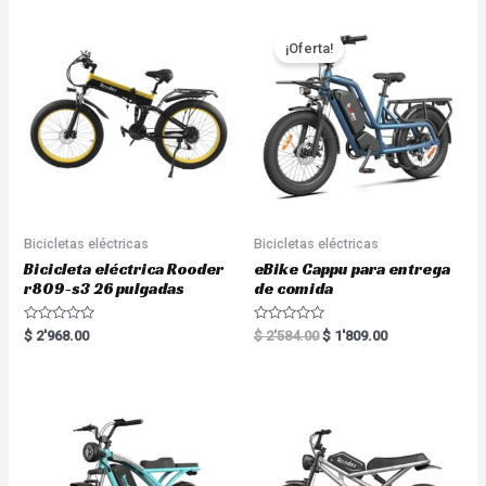
¡Oferta!
Bicicletas eléctricas
Bicicletas eléctricas
Bicicleta eléctrica Rooder
eBike Cappu para entrega
r809-s3 26 pulgadas
de comida
R
R
$
2'968.00
$
2'584.00
$
1'809.00
a
a
t
t
e
e
d
d
0
0
o
o
u
u
t
t
o
o
f
f
5
5