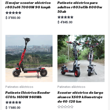
El mejor scooter eléctrico
Patinete eléctrico para
r803o16 7000W 90 kmph
adultos r803o15b 8000w
50ah
Rated
$
3'930.00
5.00
Rated
$
4'845.00
out of 5
5.00
out of 5
Patinetes eléctricos
Patinetes eléctricos
Patinete Eléctrico Rooder
Scooter eléctrico de largo
GT01s 1650W 960Wh
alcance XS09 kilometraje
de 40-120 km
Rated
$
1'680.00
5.00