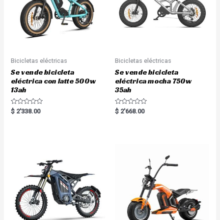
Bicicletas eléctricas
Bicicletas eléctricas
Se vende bicicleta
Se vende bicicleta
eléctrica con latte 500w
eléctrica mocha 750w
13ah
35ah
R
R
$
2'338.00
$
2'668.00
a
a
t
t
e
e
d
d
0
0
o
o
u
u
t
t
o
o
f
f
5
5