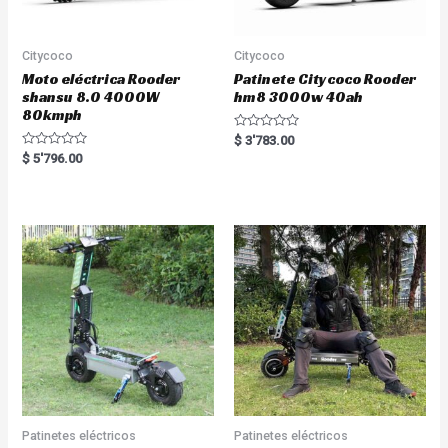
Citycoco
Citycoco
Moto eléctrica Rooder
Patinete Citycoco Rooder
shansu 8.0 4000W
hm8 3000w 40ah
80kmph
R
$
3'783.00
a
R
$
5'796.00
t
a
e
t
d
e
0
d
o
0
u
o
t
u
o
t
f
o
5
f
5
Patinetes eléctricos
Patinetes eléctricos