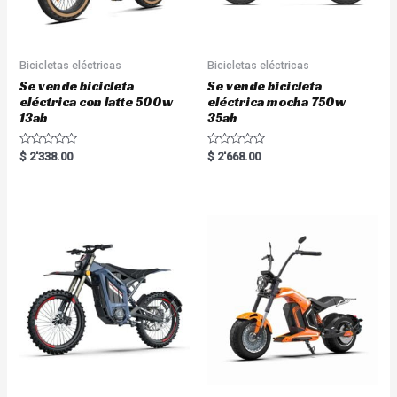
Bicicletas eléctricas
Bicicletas eléctricas
Se vende bicicleta
Se vende bicicleta
eléctrica con latte 500w
eléctrica mocha 750w
13ah
35ah
R
R
$
2'338.00
$
2'668.00
a
a
t
t
e
e
d
d
0
0
o
o
u
u
t
t
o
o
f
f
5
5