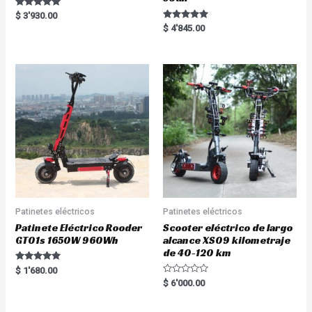
Rated
$
3'930.00
5.00
Rated
$
4'845.00
out of 5
5.00
out of 5
Patinetes eléctricos
Patinetes eléctricos
Patinete Eléctrico Rooder
Scooter eléctrico de largo
GT01s 1650W 960Wh
alcance XS09 kilometraje
de 40-120 km
Rated
$
1'680.00
5.00
R
$
6'000.00
out of 5
a
t
e