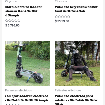
Citycoco
Citycoco
Moto eléctrica Rooder
Patinete Citycoco Rooder
shansu 8.0 4000W
hm8 3000w 40ah
80kmph
R
$
3'783.00
a
R
$
5'796.00
t
a
e
t
d
e
0
d
o
0
u
o
t
u
o
t
f
o
5
f
5
Patinetes eléctricos
Patinetes eléctricos
El mejor scooter eléctrico
Patinete eléctrico para
r803o16 7000W 90 kmph
adultos r803o15b 8000w
50ah