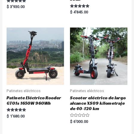
Rated
$
3'930.00
5.00
Rated
$
4'845.00
out of 5
5.00
out of 5
Patinetes eléctricos
Patinetes eléctricos
Patinete Eléctrico Rooder
Scooter eléctrico de largo
GT01s 1650W 960Wh
alcance XS09 kilometraje
de 40-120 km
Rated
$
1'680.00
5.00
R
$
6'000.00
out of 5
a
t
e