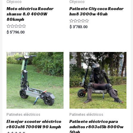
Citycoco
Citycoco
Moto eléctrica Rooder
Patinete Citycoco Rooder
shansu 8.0 4000W
hm8 3000w 40ah
80kmph
R
$
3'783.00
a
R
$
5'796.00
t
a
e
t
d
e
0
d
o
0
u
o
t
u
o
t
f
o
5
f
5
Patinetes eléctricos
Patinetes eléctricos
El mejor scooter eléctrico
Patinete eléctrico para
r803o16 7000W 90 kmph
adultos r803o15b 8000w
50ah