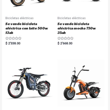
Bicicletas eléctricas
Bicicletas eléctricas
Se vende bicicleta
Se vende bicicleta
eléctrica con latte 500w
eléctrica mocha 750w
13ah
35ah
R
R
$
2'338.00
$
2'668.00
a
a
t
t
e
e
d
d
0
0
o
o
u
u
t
t
o
o
f
f
5
5