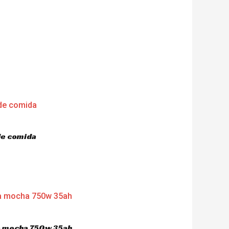
de comida
ca mocha 750w 35ah