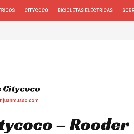
TRICOS
CITYCOCO
BICICLETAS ELÉCTRICAS
SOBR
 Citycoco
or
juanmusso.com
itycoco – Rooder