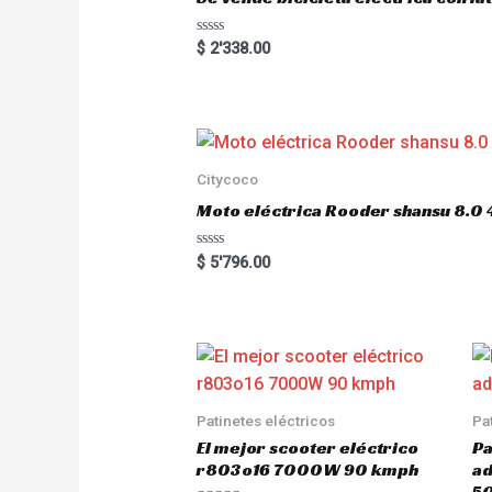
5
R
$
2'338.00
a
t
e
d
0
o
u
t
o
Citycoco
f
5
Moto eléctrica Rooder shansu 8
R
$
5'796.00
a
t
e
d
0
o
u
t
o
f
5
Patinetes eléctricos
Pa
El mejor scooter eléctrico
Pa
r803o16 7000W 90 kmph
a
5