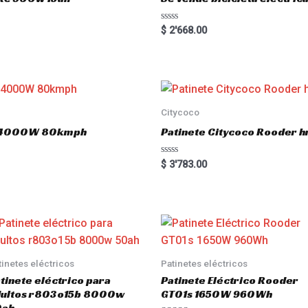
5
R
$
2'668.00
a
t
e
d
0
o
u
t
o
Citycoco
f
5
.0 4000W 80kmph
Patinete Citycoco Rooder
R
$
3'783.00
a
t
e
d
0
o
u
t
o
f
5
tinetes eléctricos
Patinetes eléctricos
tinete eléctrico para
Patinete Eléctrico Rooder
dultos r803o15b 8000w
GT01s 1650W 960Wh
0ah