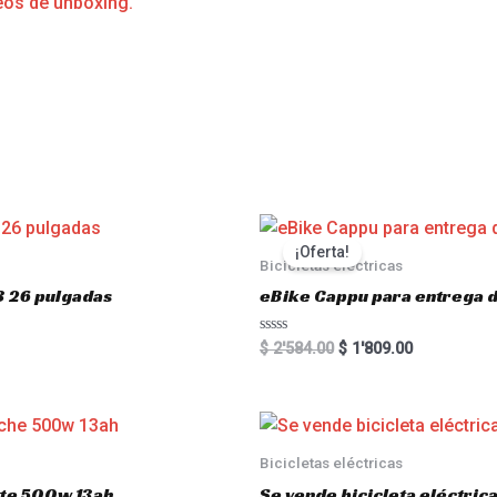
eos de unboxing.
s
¡Oferta!
Bicicletas eléctricas
3 26 pulgadas
eBike Cappu para entrega 
R
$
2'584.00
$
1'809.00
a
t
e
d
0
o
u
Bicicletas eléctricas
t
o
atte 500w 13ah
Se vende bicicleta eléctri
f