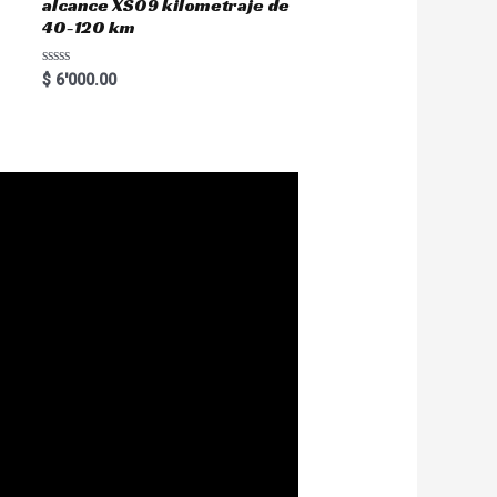
alcance XS09 kilometraje de
40-120 km
R
$
6'000.00
a
t
e
d
0
o
u
t
o
f
5