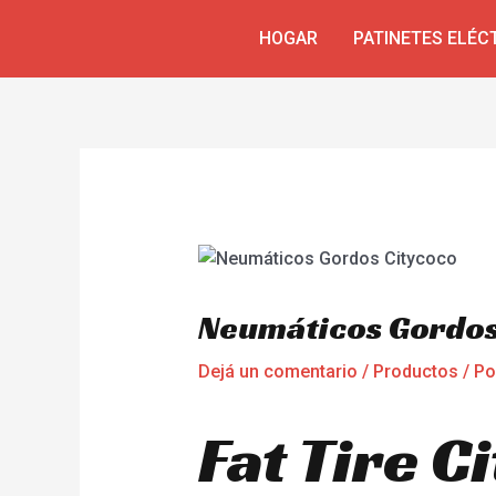
Ir
Navegación
HOGAR
PATINETES ELÉC
al
de
contenido
entradas
Neumáticos Gordos
Dejá un comentario
/
Productos
/ P
Fat Tire C