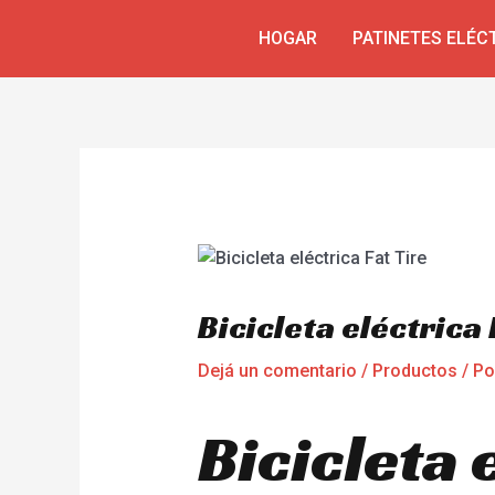
Ir
Navegación
HOGAR
PATINETES ELÉC
al
de
contenido
entradas
Bicicleta eléctrica 
Dejá un comentario
/
Productos
/ P
Bicicleta 