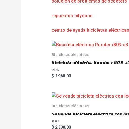
solución de problemas de scooters
repuestos citycoco
centro de ayuda bicicletas eléctrica
Bicicletas eléctricas
Bicicleta eléctrica Rooder r809-s
R
$
2'968.00
a
t
e
d
0
o
u
Bicicletas eléctricas
t
o
Se vende bicicleta eléctrica con l
f
5
R
$
2'338.00