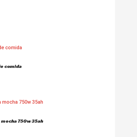
de comida
ca mocha 750w 35ah