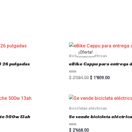
s
¡Oferta!
Bicicletas eléctricas
3 26 pulgadas
eBike Cappu para entrega 
R
$
2'584.00
$
1'809.00
a
t
e
d
0
o
u
Bicicletas eléctricas
t
o
atte 500w 13ah
Se vende bicicleta eléctri
f
5
R
$
2'668.00