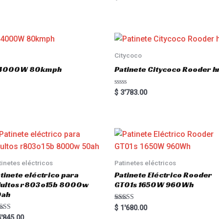
a
t
e
d
0
o
u
t
o
Citycoco
f
5
.0 4000W 80kmph
Patinete Citycoco Rooder
R
$
3'783.00
a
t
e
d
0
o
u
t
o
f
5
tinetes eléctricos
Patinetes eléctricos
tinete eléctrico para
Patinete Eléctrico Rooder
dultos r803o15b 8000w
GT01s 1650W 960Wh
0ah
Rated
$
1'680.00
5.00
ted
'845.00