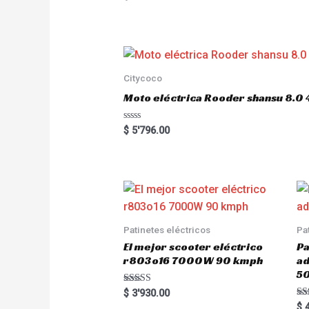
a
t
e
d
0
o
u
t
o
Citycoco
f
5
Moto eléctrica Rooder shansu 8
R
$
5'796.00
a
t
e
d
0
o
u
t
o
f
5
Patinetes eléctricos
Pa
El mejor scooter eléctrico
Pa
r803o16 7000W 90 kmph
a
5
Rated
$
3'930.00
5.00
Ra
$
4