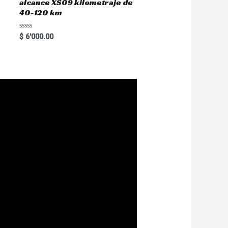
alcance XS09 kilometraje de
40-120 km
R
$
6'000.00
a
t
e
d
0
o
u
t
o
f
5