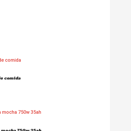
de comida
ca mocha 750w 35ah