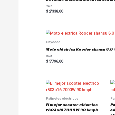
5
R
$
2'338.00
a
t
e
d
0
o
u
t
o
Citycoco
f
5
Moto eléctrica Rooder shansu 8
R
$
5'796.00
a
t
e
d
0
o
u
t
o
f
5
Patinetes eléctricos
Pa
El mejor scooter eléctrico
Pa
r803o16 7000W 90 kmph
a
5