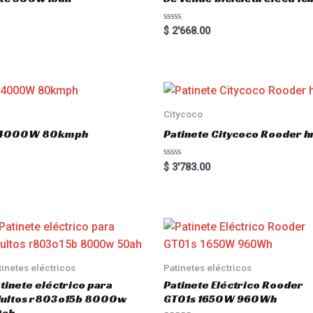
5
R
$
2'668.00
a
t
e
d
0
o
u
t
o
Citycoco
f
5
.0 4000W 80kmph
Patinete Citycoco Rooder
R
$
3'783.00
a
t
e
d
0
o
u
t
o
f
5
tinetes eléctricos
Patinetes eléctricos
tinete eléctrico para
Patinete Eléctrico Rooder
dultos r803o15b 8000w
GT01s 1650W 960Wh
0ah