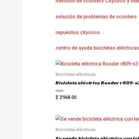
Revisión de scooters Citycoco y víd
solución de problemas de scooters
repuestos citycoco
centro de ayuda bicicletas eléctrica
Bicicletas eléctricas
Bicicleta eléctrica Rooder r809-s
R
$
2'968.00
a
t
e
d
0
o
u
Bicicletas eléctricas
t
o
Se vende bicicleta eléctrica con l
f