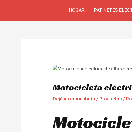
Ir
Navegación
HOGAR
PATINETES ELÉC
al
de
contenido
entradas
Motocicleta eléctri
Dejá un comentario
/
Productos
/ P
Motociclet