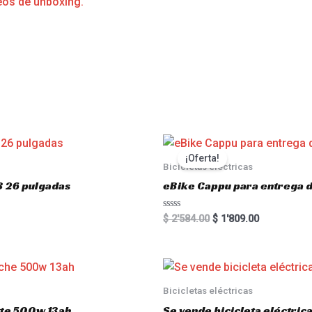
eos de unboxing.
s
¡Oferta!
Bicicletas eléctricas
3 26 pulgadas
eBike Cappu para entrega 
R
$
2'584.00
$
1'809.00
a
t
e
d
0
o
u
Bicicletas eléctricas
t
o
atte 500w 13ah
Se vende bicicleta eléctri
f