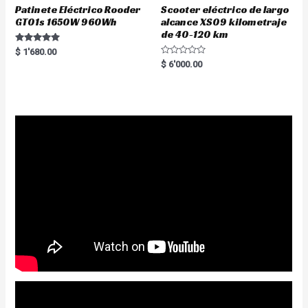
Patinete Eléctrico Rooder
Scooter eléctrico de largo
GT01s 1650W 960Wh
alcance XS09 kilometraje
de 40-120 km
Rated
$
1'680.00
5.00
R
$
6'000.00
out of 5
a
t
e
d
0
o
u
t
o
f
5