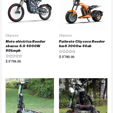
Citycoco
Citycoco
Moto eléctrica Rooder
Patinete Citycoco Rooder
shansu 8.0 4000W
hm8 3000w 40ah
80kmph
R
$
3'783.00
a
R
$
5'796.00
t
a
e
t
d
e
0
d
o
0
u
o
t
u
o
t
f
o
5
f
5