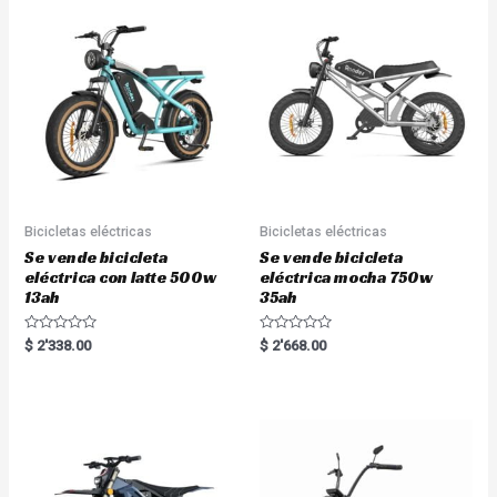
0
0
o
o
u
u
t
t
o
o
f
f
5
5
Bicicletas eléctricas
Bicicletas eléctricas
Se vende bicicleta
Se vende bicicleta
eléctrica con latte 500w
eléctrica mocha 750w
13ah
35ah
R
R
$
2'338.00
$
2'668.00
a
a
t
t
e
e
d
d
0
0
o
o
u
u
t
t
o
o
f
f
5
5