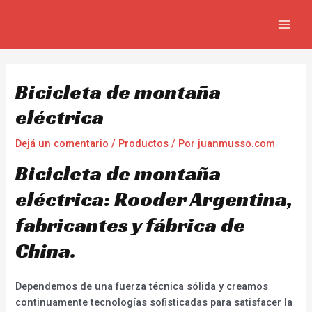
Ir
Navegación
MAIN
al
de
MEN
contenido
entradas
Bicicleta de montaña
eléctrica
Dejá un comentario
/
Productos
/ Por
juanmusso.com
Bicicleta de montaña
eléctrica: Rooder Argentina,
fabricantes y fábrica de
China.
Dependemos de una fuerza técnica sólida y creamos
continuamente tecnologías sofisticadas para satisfacer la