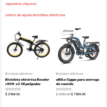
repuestos citycoco
centro de ayuda bicicletas eléctricas
¡Oferta!
Bicicletas eléctricas
Bicicletas eléctricas
Bicicleta eléctrica Rooder
eBike Cappu para entrega
r809-s3 26 pulgadas
de comida
R
R
$
2'968.00
$
2'584.00
$
1'809.00
a
a
t
t
e
e
d
d