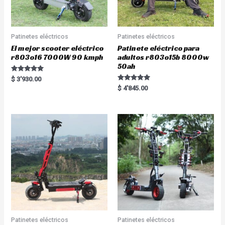
Patinetes eléctricos
Patinetes eléctricos
El mejor scooter eléctrico
Patinete eléctrico para
r803o16 7000W 90 kmph
adultos r803o15b 8000w
50ah
Rated
$
3'930.00
5.00
Rated
$
4'845.00
out of 5
5.00
out of 5
Patinetes eléctricos
Patinetes eléctricos