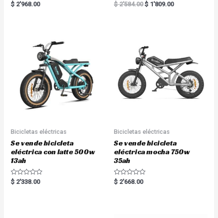
R
R
$
2'968.00
$
2'584.00
$
1'809.00
a
a
t
t
e
e
d
d
0
0
o
o
u
u
t
t
o
o
f
f
5
5
Bicicletas eléctricas
Bicicletas eléctricas
Se vende bicicleta
Se vende bicicleta
eléctrica con latte 500w
eléctrica mocha 750w
13ah
35ah
R
R
$
2'338.00
$
2'668.00
a
a
t
t
e
e
d
d
0
0
o
o