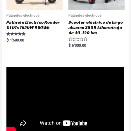
Patinetes eléctricos
Patinetes eléctricos
Patinete Eléctrico Rooder
Scooter eléctrico de largo
GT01s 1650W 960Wh
alcance XS09 kilometraje
de 40-120 km
Rated
$
1'680.00
5.00
R
$
6'000.00
out of 5
a
t
e
d
0
o
u
t
o
f
5