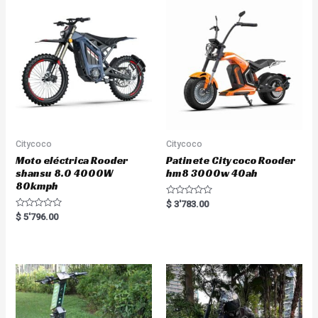
u
u
t
t
o
o
f
f
5
5
Citycoco
Citycoco
Moto eléctrica Rooder
Patinete Citycoco Rooder
shansu 8.0 4000W
hm8 3000w 40ah
80kmph
R
$
3'783.00
a
R
$
5'796.00
t
a
e
t
d
e
0
d
o
0
u
o
t
u
o
t
f
o
5
f
5