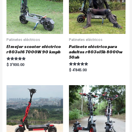
Patinetes eléctricos
Patinetes eléctricos
El mejor scooter eléctrico
Patinete eléctrico para
r803o16 7000W 90 kmph
adultos r803o15b 8000w
50ah
Rated
$
3'930.00
5.00
Rated
$
4'845.00
out of 5
5.00
out of 5