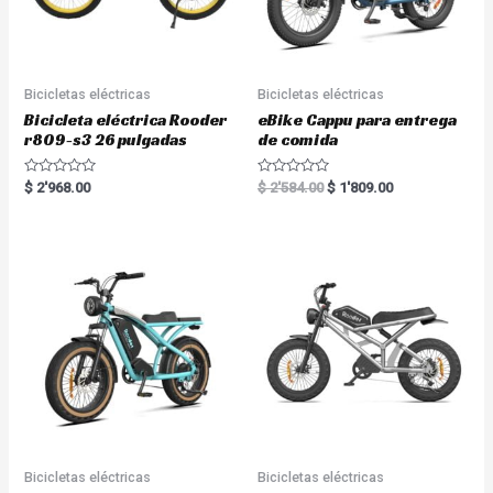
Bicicletas eléctricas
Bicicletas eléctricas
Bicicleta eléctrica Rooder
eBike Cappu para entrega
r809-s3 26 pulgadas
de comida
R
R
$
2'968.00
$
2'584.00
$
1'809.00
a
a
t
t
e
e
d
d
0
0
o
o
u
u
t
t
o
o
f
f
5
5
Bicicletas eléctricas
Bicicletas eléctricas