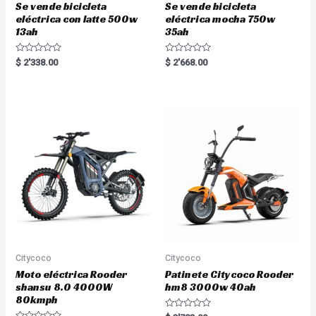
Se vende bicicleta
Se vende bicicleta
eléctrica con latte 500w
eléctrica mocha 750w
13ah
35ah
R
R
$
2'338.00
$
2'668.00
a
a
t
t
e
e
d
d
0
0
o
o
u
u
t
t
o
o
f
f
5
5
Citycoco
Citycoco
Moto eléctrica Rooder
Patinete Citycoco Rooder
shansu 8.0 4000W
hm8 3000w 40ah
80kmph
R