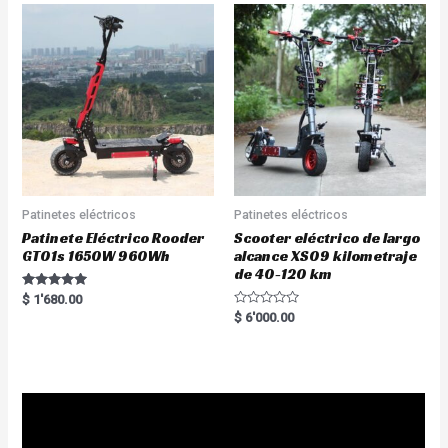
Patinetes eléctricos
Patinetes eléctricos
Patinete Eléctrico Rooder
Scooter eléctrico de largo
GT01s 1650W 960Wh
alcance XS09 kilometraje
de 40-120 km
Rated
$
1'680.00
5.00
R
$
6'000.00
out of 5
a
t
e
d
0
o
u
t
o
f
5