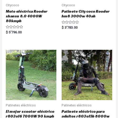
Citycoco
Citycoco
Moto eléctrica Rooder
Patinete Citycoco Rooder
shansu 8.0 4000W
hm8 3000w 40ah
80kmph
R
$
3'783.00
a
R
$
5'796.00
t
a
e
t
d
e
0
d
o
0
u
o
t
u
o
t
f
o
5
f
5
Patinetes eléctricos
Patinetes eléctricos
El mejor scooter eléctrico
Patinete eléctrico para
r803o16 7000W 90 kmph
adultos r803o15b 8000w