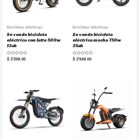
Bicicletas eléctricas
Bicicletas eléctricas
Se vende bicicleta
Se vende bicicleta
eléctrica con latte 500w
eléctrica mocha 750w
13ah
35ah
R
R
$
2'338.00
$
2'668.00
a
a
t
t
e
e
d
d
0
0
o
o
u
u
t
t
o
o
f
f
5
5