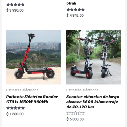
50ah
Rated
$
3'930.00
5.00
Rated
$
4'845.00
out of 5
5.00
out of 5
Patinetes eléctricos
Patinetes eléctricos
Patinete Eléctrico Rooder
Scooter eléctrico de largo
GT01s 1650W 960Wh
alcance XS09 kilometraje
de 40-120 km
Rated
$
1'680.00
5.00
R
$
6'000.00
out of 5
a
t