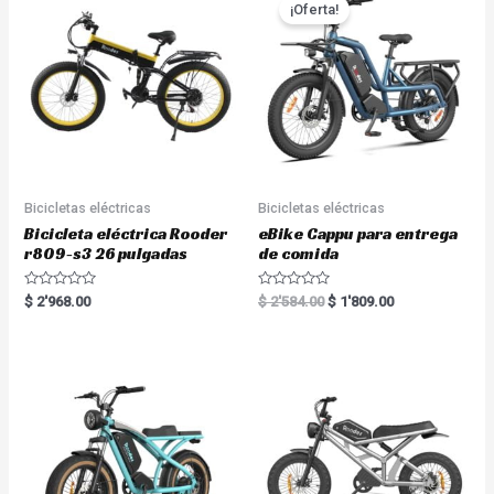
¡Oferta!
Bicicletas eléctricas
Bicicletas eléctricas
Bicicleta eléctrica Rooder
eBike Cappu para entrega
r809-s3 26 pulgadas
de comida
R
R
$
2'968.00
$
2'584.00
$
1'809.00
a
a
t
t
e
e
d
d
0
0
o
o
u
u
t
t
o
o
f
f
5
5