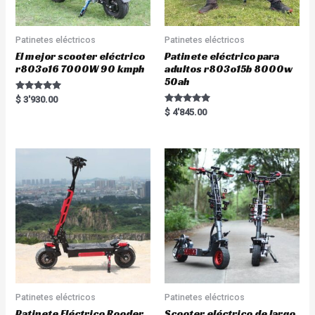
Patinetes eléctricos
Patinetes eléctricos
El mejor scooter eléctrico
Patinete eléctrico para
r803o16 7000W 90 kmph
adultos r803o15b 8000w
50ah
Rated
$
3'930.00
5.00
Rated
$
4'845.00
out of 5
5.00
out of 5
Patinetes eléctricos
Patinetes eléctricos
Patinete Eléctrico Rooder
Scooter eléctrico de largo