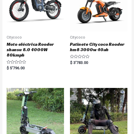
Citycoco
Citycoco
Moto eléctrica Rooder
Patinete Citycoco Rooder
shansu 8.0 4000W
hm8 3000w 40ah
80kmph
R
$
3'783.00
a
R
$
5'796.00
t
a
e
t
d
e
0
d
o
0
u
o
t
u
o
t
f
o
5
f
5