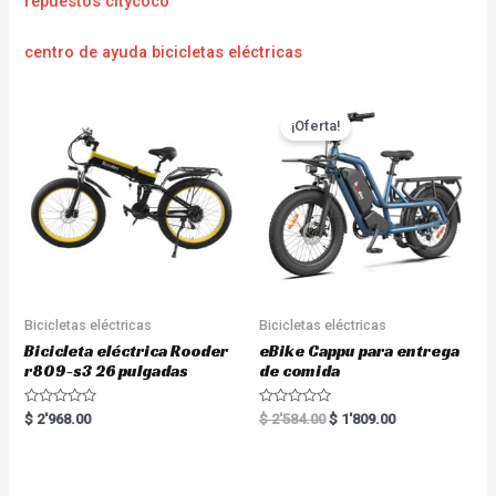
repuestos citycoco
centro de ayuda bicicletas eléctricas
¡Oferta!
Bicicletas eléctricas
Bicicletas eléctricas
Bicicleta eléctrica Rooder
eBike Cappu para entrega
r809-s3 26 pulgadas
de comida
R
R
$
2'968.00
$
2'584.00
$
1'809.00
a
a
t
t
e
e
d
d
0
0
o
o