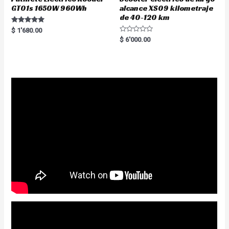
GT01s 1650W 960Wh
alcance XS09 kilometraje
de 40-120 km
Rated
$
1'680.00
5.00
R
$
6'000.00
out of 5
a
t
e
d
0
o
u
t
o
f
5