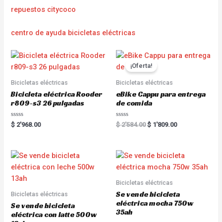
repuestos citycoco
centro de ayuda bicicletas eléctricas
¡Oferta!
Bicicletas eléctricas
Bicicletas eléctricas
Bicicleta eléctrica Rooder
eBike Cappu para entrega
r809-s3 26 pulgadas
de comida
R
R
$
2'968.00
$
2'584.00
$
1'809.00
a
a
t
t
e
e
d
d
0
0
o
o
u
u
t
t
o
o
Bicicletas eléctricas
f
f
5
5
Se vende bicicleta
Bicicletas eléctricas
eléctrica mocha 750w
Se vende bicicleta
35ah
eléctrica con latte 500w