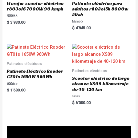
El mejor scooter eléctrico
Patinete eléctrico para
r803o16 7000W 90 kmph
adultos r803o15b 8000w
50ah
Rated
$
3'930.00
5.00
Rated
$
4'845.00
out of 5
5.00
out of 5
Patinetes eléctricos
Patinete Eléctrico Rooder
Patinetes eléctricos
GT01s 1650W 960Wh
Scooter eléctrico de largo
alcance XS09 kilometraje
de 40-120 km
Rated
$
1'680.00
5.00
out of 5
R
$
6'000.00
a
t
e
d
0
o
u
t
o