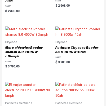
13ah
R
$
2'668.00
a
R
t
$
2'338.00
a
e
t
d
e
0
d
o
0
u
o
t
u
o
t
f
o
5
f
5
Citycoco
Citycoco
Moto eléctrica Rooder
Patinete Citycoco Rooder
shansu 8.0 4000W
hm8 3000w 40ah
80kmph
R
$
3'783.00
a
R
$
5'796.00
t
a
e
t
d
e
0
d
o
0
u
o
t
u
o
t
f
o
5
f
5
Patinetes eléctricos
Patinetes eléctricos