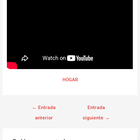
HOGAR
←
Entrada
Entrada
anterior
siguiente
→