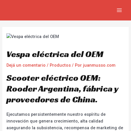
Ir
Navegación
MAIN
al
de
MEN
contenido
entradas
Vespa eléctrica del OEM
Dejá un comentario
/
Productos
/ Por
juanmusso.com
Scooter eléctrico OEM:
Rooder Argentina, fábrica y
proveedores de China.
Ejecutamos persistentemente nuestro espíritu de
innovación que genera crecimiento, alta calidad
asegurando la subsistencia, recompensa de marketing de