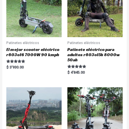
5
Patinetes eléctricos
Patinetes eléctricos
El mejor scooter eléctrico
Patinete eléctrico para
r803o16 7000W 90 kmph
adultos r803o15b 8000w
50ah
Rated
$
3'930.00
5.00
Rated
$
4'845.00
out of 5
5.00
out of 5