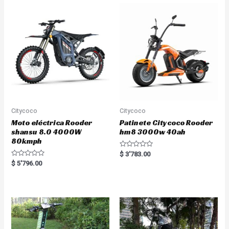
o
o
u
u
t
t
o
o
f
f
5
5
Citycoco
Citycoco
Moto eléctrica Rooder
Patinete Citycoco Rooder
shansu 8.0 4000W
hm8 3000w 40ah
80kmph
R
$
3'783.00
a
R
$
5'796.00
t
a
e
t
d
e
0
d
o
0
u
o
t
u
o
t
f
o
5
f