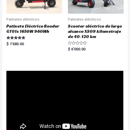
Patinetes eléctricos
Patinetes eléctricos
Patinete Eléctrico Rooder
Scooter eléctrico de largo
GT01s 1650W 960Wh
alcance XS09 kilometraje
de 40-120 km
Rated
$
1'680.00
5.00
R
$
6'000.00
out of 5
a
t
e
d
0
o
u
t
o
f
5