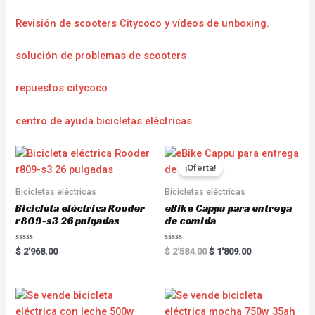
Revisión de scooters Citycoco y vídeos de unboxing.
solución de problemas de scooters
repuestos citycoco
centro de ayuda bicicletas eléctricas
¡Oferta!
Bicicletas eléctricas
Bicicletas eléctricas
Bicicleta eléctrica Rooder
eBike Cappu para entrega
r809-s3 26 pulgadas
de comida
R
R
$
2'968.00
$
2'584.00
$
1'809.00
a
a
t
t
e
e
d
d
0
0
o
o
u
u