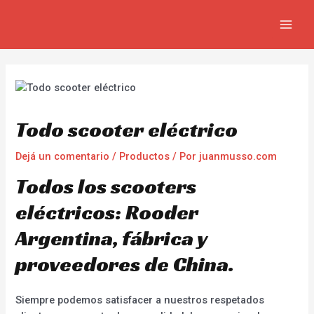
Ir
Navegación
MAIN
al
de
MEN
contenido
entradas
Todo scooter eléctrico
Dejá un comentario
/
Productos
/ Por
juanmusso.com
Todos los scooters
eléctricos: Rooder
Argentina, fábrica y
proveedores de China.
Siempre podemos satisfacer a nuestros respetados