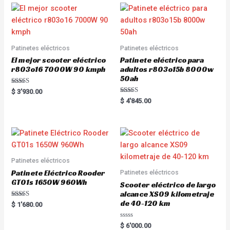
u
o
t
u
o
t
f
o
5
f
5
Patinetes eléctricos
Patinetes eléctricos
El mejor scooter eléctrico
Patinete eléctrico para
r803o16 7000W 90 kmph
adultos r803o15b 8000w
50ah
Rated
$
3'930.00
5.00
Rated
$
4'845.00
out of 5
5.00
out of 5
Patinetes eléctricos
Patinete Eléctrico Rooder
Patinetes eléctricos
GT01s 1650W 960Wh
Scooter eléctrico de largo
alcance XS09 kilometraje
de 40-120 km
Rated
$
1'680.00
5.00
out of 5
R
$
6'000.00