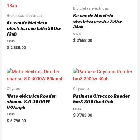
t
t
o
o
Bicicletas eléctricas
f
f
5
5
Se vende bicicleta
Bicicletas eléctricas
eléctrica mocha 750w
Se vende bicicleta
35ah
eléctrica con latte 500w
13ah
R
$
2'668.00
a
R
t
$
2'338.00
a
e
t
d
e
0
d
o
0
u
o
t
u
o
t
f
o
5
f
5
Citycoco
Citycoco
Moto eléctrica Rooder
Patinete Citycoco Rooder
shansu 8.0 4000W
hm8 3000w 40ah
80kmph
R
$
3'783.00
a
R
$
5'796.00
t
a
e
t
d
e
0
d
o
0