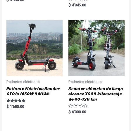
5.00
Rated
$
4'845.00
out of 5
5.00
out of 5
Patinetes eléctricos
Patinetes eléctricos
Patinete Eléctrico Rooder
Scooter eléctrico de largo
GT01s 1650W 960Wh
alcance XS09 kilometraje
de 40-120 km
Rated
$
1'680.00
5.00
R
$
6'000.00
out of 5
a
t
e
d
0