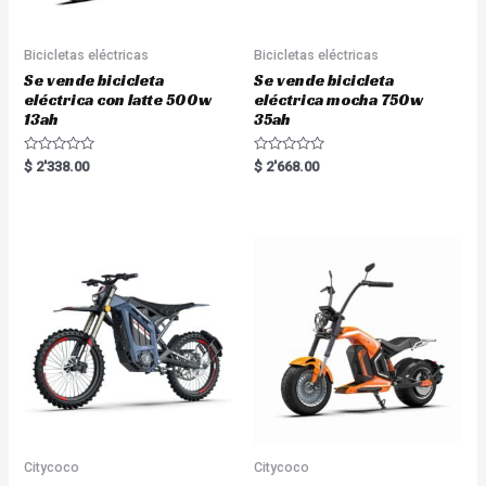
Bicicletas eléctricas
Bicicletas eléctricas
Se vende bicicleta
Se vende bicicleta
eléctrica con latte 500w
eléctrica mocha 750w
13ah
35ah
R
R
$
2'338.00
$
2'668.00
a
a
t
t
e
e
d
d
0
0
o
o
u
u
t
t
o
o
f
f
5
5
Citycoco
Citycoco