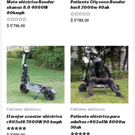
Moto eléctrica Rooder
Patinete Citycoco Rooder
shansu 8.0 4000W
hm8 3000w 40ah
80kmph
R
$
3'783.00
a
R
$
5'796.00
t
a
e
t
d
e
0
d
o
0
u
o
t
u
o
t
f
o
5
f
5
Patinetes eléctricos
Patinetes eléctricos
El mejor scooter eléctrico
Patinete eléctrico para
r803o16 7000W 90 kmph
adultos r803o15b 8000w
50ah
Rated
$
3'930.00