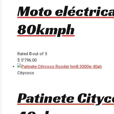
Moto eléctri
80kmph
Rated
0
out of 5
$
5'796.00
Citycoco
Patinete Cit