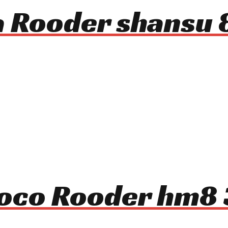
ca Rooder shansu
ycoco Rooder hm