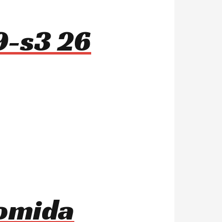
9-s3 26
comida