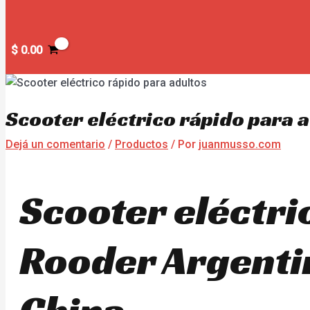
$
0.00
Scooter eléctrico rápido para 
Dejá un comentario
/
Productos
/ Por
juanmusso.com
Scooter eléctri
Rooder Argentin
China.