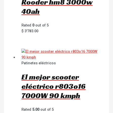
Rooder hm8 3000w
40ah
Rated
0
out of 5
$
3'783.00
Patinetes eléctricos
El mejor scooter
eléctrico r803o16
7000W 90 kmph
Rated
5.00
out of 5