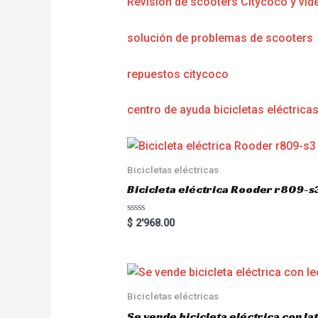
Revisión de scooters Citycoco y víd
solución de problemas de scooters
repuestos citycoco
centro de ayuda bicicletas eléctrica
Bicicletas eléctricas
Bicicleta eléctrica Rooder r809-s
R
$
2'968.00
a
t
e
d
0
o
u
Bicicletas eléctricas
t
o
Se vende bicicleta eléctrica con l
f