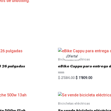
eos de unboxing.
s
¡Oferta!
Bicicletas eléctricas
3 26 pulgadas
eBike Cappu para entrega 
R
$
2'584.00
$
1'809.00
a
t
e
d
0
o
u
Bicicletas eléctricas
t
o
atte 500w 13ah
Se vende bicicleta eléctri
f