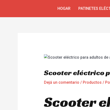
Ir
Navegación
HOGAR
PATINETES ELÉC
al
de
contenido
entradas
Scooter eléctrico p
Dejá un comentario
/
Productos
/ P
Scooter e