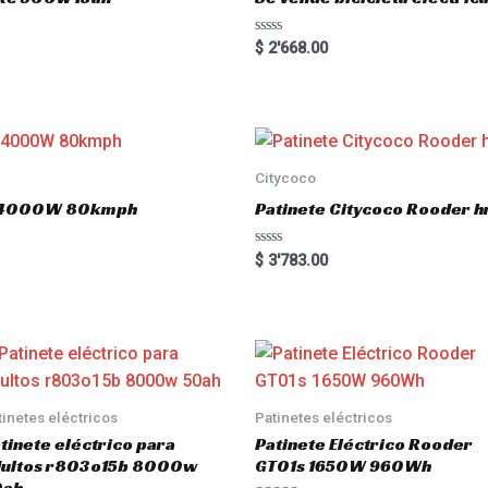
5
R
$
2'668.00
a
t
e
d
0
o
u
t
o
Citycoco
f
5
.0 4000W 80kmph
Patinete Citycoco Rooder
R
$
3'783.00
a
t
e
d
0
o
u
t
o
f
5
tinetes eléctricos
Patinetes eléctricos
tinete eléctrico para
Patinete Eléctrico Rooder
dultos r803o15b 8000w
GT01s 1650W 960Wh
0ah