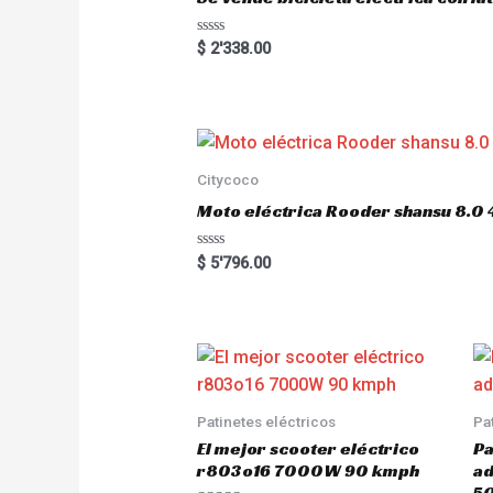
5
R
$
2'338.00
a
t
e
d
0
o
u
t
o
Citycoco
f
5
Moto eléctrica Rooder shansu 8
R
$
5'796.00
a
t
e
d
0
o
u
t
o
f
5
Patinetes eléctricos
Pa
El mejor scooter eléctrico
Pa
r803o16 7000W 90 kmph
a
5