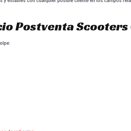
 y estables con cualquier posible cliente en los campos rel
io Postventa Scooters 
olpe: