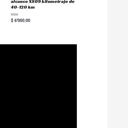
alcance XS09 kilometraje de
40-120 km
R
$
6'000.00
a
t
e
d
0
o
u
t
o
f
5