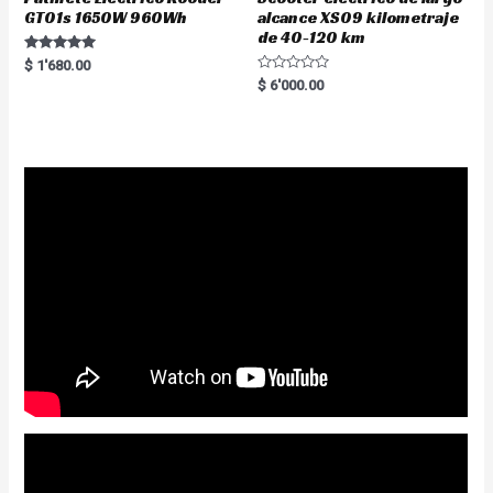
GT01s 1650W 960Wh
alcance XS09 kilometraje
de 40-120 km
Rated
$
1'680.00
5.00
R
$
6'000.00
out of 5
a
t
e
d
0
o
u
t
o
f
5