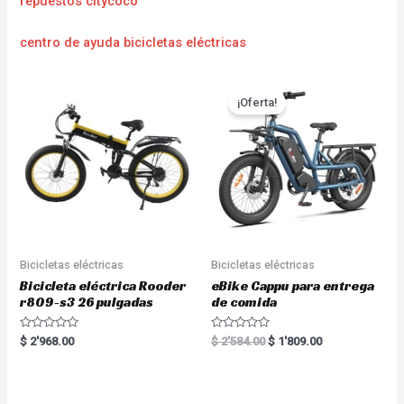
repuestos citycoco
centro de ayuda bicicletas eléctricas
¡Oferta!
Bicicletas eléctricas
Bicicletas eléctricas
Bicicleta eléctrica Rooder
eBike Cappu para entrega
r809-s3 26 pulgadas
de comida
R
R
$
2'968.00
$
2'584.00
$
1'809.00
a
a
t
t
e
e
d
d
0
0
o
o