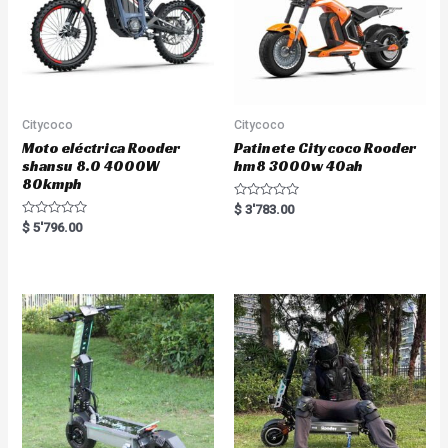
Citycoco
Citycoco
Moto eléctrica Rooder
Patinete Citycoco Rooder
shansu 8.0 4000W
hm8 3000w 40ah
80kmph
R
$
3'783.00
a
R
$
5'796.00
t
a
e
t
d
e
0
d
o
0
u
o
t
u
o
t
f
o
5
f
5