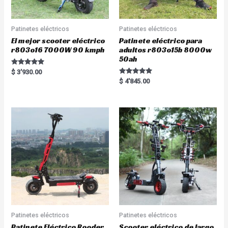
Patinetes eléctricos
Patinetes eléctricos
El mejor scooter eléctrico
Patinete eléctrico para
r803o16 7000W 90 kmph
adultos r803o15b 8000w
50ah
Rated
$
3'930.00
5.00
Rated
$
4'845.00
out of 5
5.00
out of 5
Patinetes eléctricos
Patinetes eléctricos
Patinete Eléctrico Rooder
Scooter eléctrico de largo