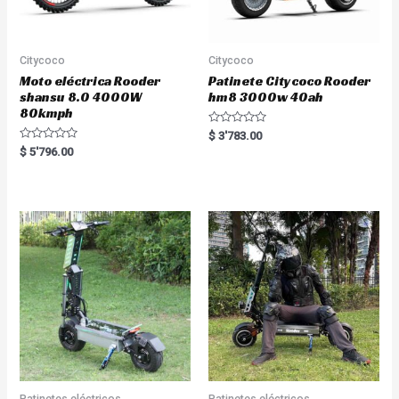
Citycoco
Citycoco
Moto eléctrica Rooder
Patinete Citycoco Rooder
shansu 8.0 4000W
hm8 3000w 40ah
80kmph
R
$
3'783.00
a
R
$
5'796.00
t
a
e
t
d
e
0
d
o
0
u
o
t
u
o
t
f
o
5
f
5
Patinetes eléctricos
Patinetes eléctricos