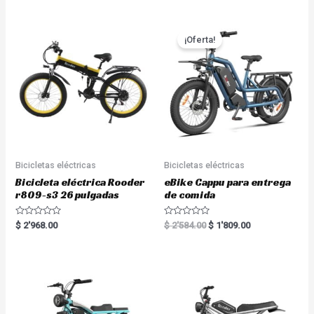
¡Oferta!
Bicicletas eléctricas
Bicicletas eléctricas
Bicicleta eléctrica Rooder
eBike Cappu para entrega
r809-s3 26 pulgadas
de comida
R
R
$
2'968.00
$
2'584.00
$
1'809.00
a
a
t
t
e
e
d
d
0
0
o
o
u
u
t
t
o
o
f
f