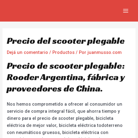
Ir
Navegación
MAIN
al
de
MEN
contenido
entradas
Precio del scooter plegable
Dejá un comentario
/
Productos
/ Por
juanmusso.com
Precio de scooter plegable:
Rooder Argentina, fábrica y
proveedores de China.
Nos hemos comprometido a ofrecer al consumidor un
servicio de compra integral fácil, que ahorra tiempo y
dinero para el precio de scooter plegable, bicicleta
eléctrica de mejor valor, bicicleta eléctrica todoterreno
con neumáticos gruesos, bicicleta eléctrica con