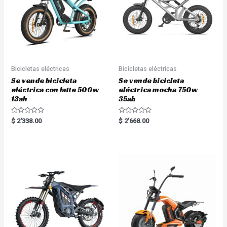
5
5
Bicicletas eléctricas
Bicicletas eléctricas
Se vende bicicleta
Se vende bicicleta
eléctrica con latte 500w
eléctrica mocha 750w
13ah
35ah
R
R
$
2'338.00
$
2'668.00
a
a
t
t
e
e
d
d
0
0
o
o
u
u
t
t
o
o
f
f
5
5