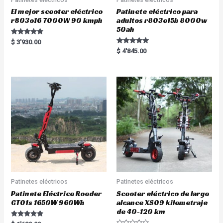
El mejor scooter eléctrico
Patinete eléctrico para
r803o16 7000W 90 kmph
adultos r803o15b 8000w
50ah
Rated
$
3'930.00
5.00
Rated
$
4'845.00
out of 5
5.00
out of 5
Patinetes eléctricos
Patinetes eléctricos
Patinete Eléctrico Rooder
Scooter eléctrico de largo
GT01s 1650W 960Wh
alcance XS09 kilometraje
de 40-120 km
Rated