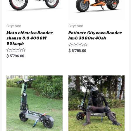
Citycoco
Citycoco
Moto eléctrica Rooder
Patinete Citycoco Rooder
shansu 8.0 4000W
hm8 3000w 40ah
80kmph
R
$
3'783.00
a
R
$
5'796.00
t
a
e
t
d
e
0
d
o
0
u
o
t
u
o
t
f
o
5
f
5