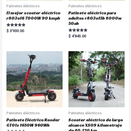
Patinetes eléctricos
Patinetes eléctricos
El mejor scooter eléctrico
Patinete eléctrico para
r803o16 7000W 90 kmph
adultos r803o15b 8000w
50ah
Rated
$
3'930.00
5.00
Rated
$
4'845.00
out of 5
5.00
out of 5
Patinetes eléctricos
Patinetes eléctricos
Patinete Eléctrico Rooder
Scooter eléctrico de largo
GT01s 1650W 960Wh
alcance XS09 kilometraje
de 40-120 km