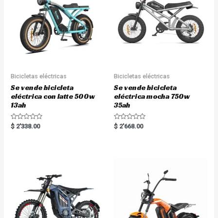
f
f
5
5
Bicicletas eléctricas
Bicicletas eléctricas
Se vende bicicleta
Se vende bicicleta
eléctrica con latte 500w
eléctrica mocha 750w
13ah
35ah
R
R
$
2'338.00
$
2'668.00
a
a
t
t
e
e
d
d
0
0
o
o
u
u
t
t
o
o
f
f
5
5