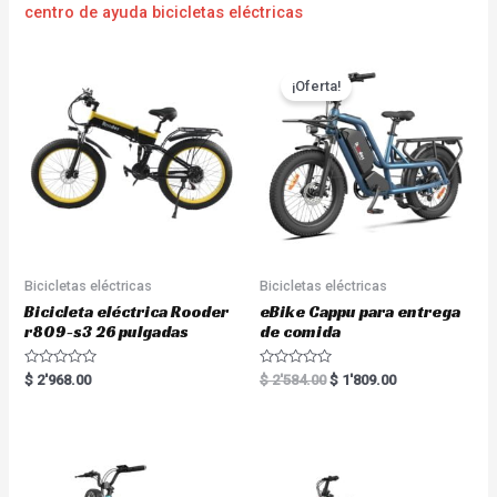
centro de ayuda bicicletas eléctricas
¡Oferta!
Bicicletas eléctricas
Bicicletas eléctricas
Bicicleta eléctrica Rooder
eBike Cappu para entrega
r809-s3 26 pulgadas
de comida
R
R
$
2'968.00
$
2'584.00
$
1'809.00
a
a
t
t
e
e
d
d
0
0
o
o
u
u
t
t
o
o