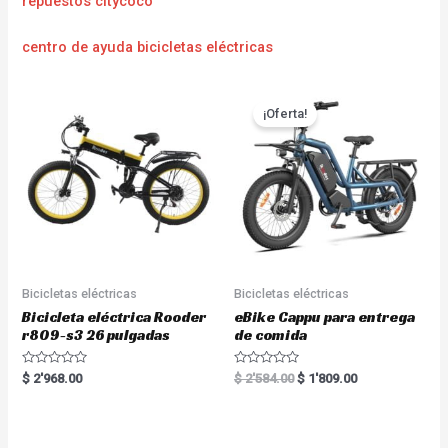
repuestos citycoco
centro de ayuda bicicletas eléctricas
¡Oferta!
Bicicletas eléctricas
Bicicletas eléctricas
Bicicleta eléctrica Rooder
eBike Cappu para entrega
r809-s3 26 pulgadas
de comida
R
R
$
2'968.00
$
2'584.00
$
1'809.00
a
a
t
t
e
e
d
d
0
0
o
o