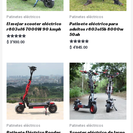
Patinetes eléctricos
Patinetes eléctricos
El mejor scooter eléctrico
Patinete eléctrico para
r803o16 7000W 90 kmph
adultos r803o15b 8000w
50ah
Rated
$
3'930.00
5.00
Rated
$
4'845.00
out of 5
5.00
out of 5
Patinetes eléctricos
Patinetes eléctricos
Patinete Eléctrico Rooder
Scooter eléctrico de largo