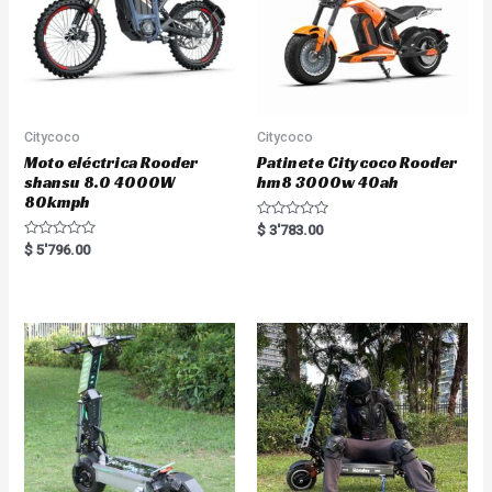
Citycoco
Citycoco
Moto eléctrica Rooder
Patinete Citycoco Rooder
shansu 8.0 4000W
hm8 3000w 40ah
80kmph
R
$
3'783.00
a
R
$
5'796.00
t
a
e
t
d
e
0
d
o
0
u
o
t
u
o
t
f
o
5
f
5