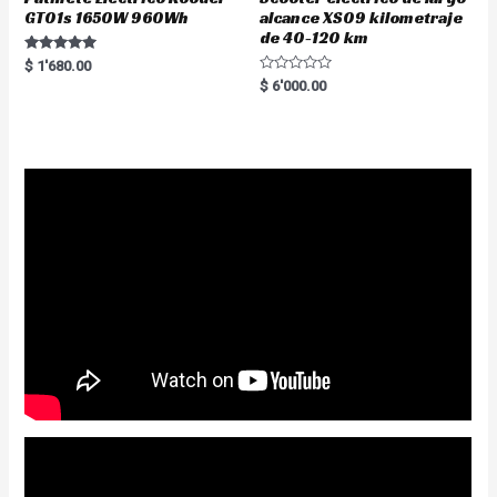
GT01s 1650W 960Wh
alcance XS09 kilometraje
de 40-120 km
Rated
$
1'680.00
5.00
R
$
6'000.00
out of 5
a
t
e
d
0
o
u
t
o
f
5