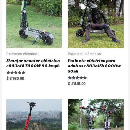
t
f
o
5
f
5
Patinetes eléctricos
Patinetes eléctricos
El mejor scooter eléctrico
Patinete eléctrico para
r803o16 7000W 90 kmph
adultos r803o15b 8000w
50ah
Rated
$
3'930.00
5.00
Rated
$
4'845.00
out of 5
5.00
out of 5