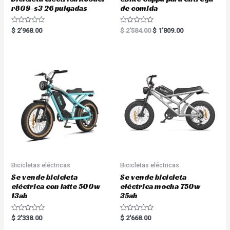
r809-s3 26 pulgadas
de comida
R
R
$
2'968.00
$
2'584.00
$
1'809.00
a
a
t
t
e
e
d
d
0
0
o
o
u
u
t
t
o
o
f
f
5
5
Bicicletas eléctricas
Bicicletas eléctricas
Se vende bicicleta
Se vende bicicleta
eléctrica con latte 500w
eléctrica mocha 750w
13ah
35ah
R
R
$
2'338.00
$
2'668.00
a
a
t
t