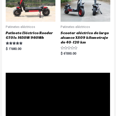
Patinetes eléctricos
Patinetes eléctricos
Patinete Eléctrico Rooder
Scooter eléctrico de largo
GT01s 1650W 960Wh
alcance XS09 kilometraje
de 40-120 km
Rated
$
1'680.00
5.00
R
$
6'000.00
out of 5
a
t
e
d
0
o
u
t
o
f
5