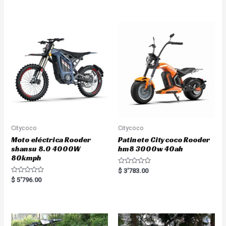
e
e
d
d
0
0
o
o
u
u
t
t
o
o
f
f
5
5
Citycoco
Citycoco
Moto eléctrica Rooder
Patinete Citycoco Rooder
shansu 8.0 4000W
hm8 3000w 40ah
80kmph
R
$
3'783.00
a
R
$
5'796.00
t
a
e
t
d
e
0
d
o
0
u
o
t
u
o