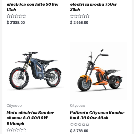
eléctrica con latte 500w
eléctrica mocha 750w
13ah
35ah
R
R
$
2'338.00
$
2'668.00
a
a
t
t
e
e
d
d
0
0
o
o
u
u
t
t
o
o
f
f
5
5
Citycoco
Citycoco
Moto eléctrica Rooder
Patinete Citycoco Rooder
shansu 8.0 4000W
hm8 3000w 40ah
80kmph
R
$
3'783.00
a