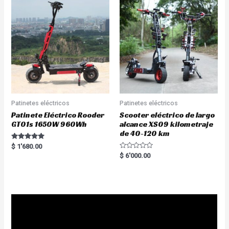
Patinetes eléctricos
Patinetes eléctricos
Patinete Eléctrico Rooder
Scooter eléctrico de largo
GT01s 1650W 960Wh
alcance XS09 kilometraje
de 40-120 km
Rated
$
1'680.00
5.00
R
$
6'000.00
out of 5
a
t
e
d
0
o
u
t
o
f
5