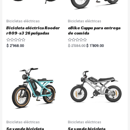
Bicicletas eléctricas
Bicicletas eléctricas
Bicicleta eléctrica Rooder
eBike Cappu para entrega
r809-s3 26 pulgadas
de comida
R
R
$
2'968.00
$
2'584.00
$
1'809.00
a
a
t
t
e
e
d
d
0
0
o
o
u
u
t
t
o
o
f
f
5
5
Bicicletas eléctricas
Bicicletas eléctricas
Se vende bicicleta
Se vende bicicleta