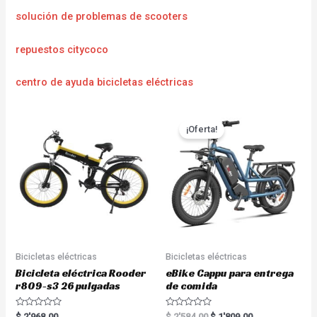
solución de problemas de scooters
repuestos citycoco
centro de ayuda bicicletas eléctricas
¡Oferta!
Bicicletas eléctricas
Bicicletas eléctricas
Bicicleta eléctrica Rooder
eBike Cappu para entrega
r809-s3 26 pulgadas
de comida
R
R
$
2'968.00
$
2'584.00
$
1'809.00