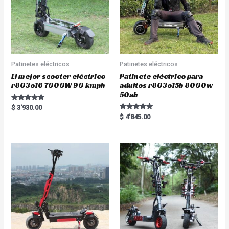
Patinetes eléctricos
Patinetes eléctricos
El mejor scooter eléctrico
Patinete eléctrico para
r803o16 7000W 90 kmph
adultos r803o15b 8000w
50ah
Rated
$
3'930.00
5.00
Rated
$
4'845.00
out of 5
5.00
out of 5