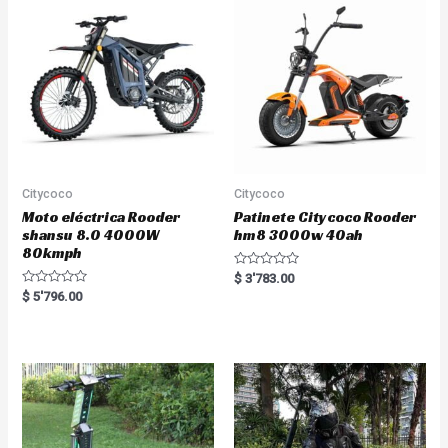
t
t
o
o
f
f
5
5
Citycoco
Citycoco
Moto eléctrica Rooder
Patinete Citycoco Rooder
shansu 8.0 4000W
hm8 3000w 40ah
80kmph
R
$
3'783.00
a
R
$
5'796.00
t
a
e
t
d
e
0
d
o
0
u
o
t
u
o
t
f
o
5
f
5