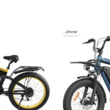
s
¡Oferta!