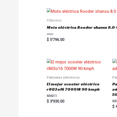
d
0
o
u
t
o
Citycoco
f
5
Moto eléctrica Rooder shansu 8
R
$
5'796.00
a
t
e
d
0
o
u
t
o
f
5
Patinetes eléctricos
Pa
El mejor scooter eléctrico
Pa
r803o16 7000W 90 kmph
a
5
Rated
$
3'930.00
5.00
Ra
$
4
out of 5
5.
out