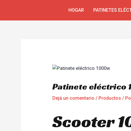
Ir
Navegación
HOGAR
PATINETES ELÉC
al
de
contenido
entradas
Patinete eléctrico
Dejá un comentario
/
Productos
/ P
Scooter 1