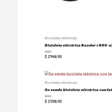
Bicicletas eléctricas
Bicicleta eléctrica Rooder r809-s
R
$
2'968.00
a
t
e
d
0
o
u
Bicicletas eléctricas
t
o
Se vende bicicleta eléctrica con l
f
5
R
$
2'338.00
a
t
e