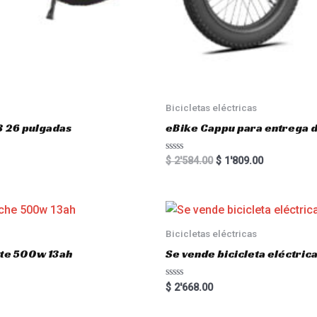
Bicicletas eléctricas
3 26 pulgadas
eBike Cappu para entrega 
R
$
2'584.00
$
1'809.00
a
t
e
d
0
o
u
Bicicletas eléctricas
t
o
atte 500w 13ah
Se vende bicicleta eléctri
f
5
R
$
2'668.00
a
t
e