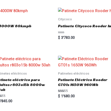
d
0
o
u
t
o
Citycoco
f
5
.0 4000W 80kmph
Patinete Citycoco Rooder
R
$
3'783.00
a
t
e
d
0
o
u
t
o
f
5
tinetes eléctricos
Patinetes eléctricos
tinete eléctrico para
Patinete Eléctrico Rooder
dultos r803o15b 8000w
GT01s 1650W 960Wh
0ah
Rated
$
1'680.00
5.00
ted
'845.00
out of 5
00
 of 5