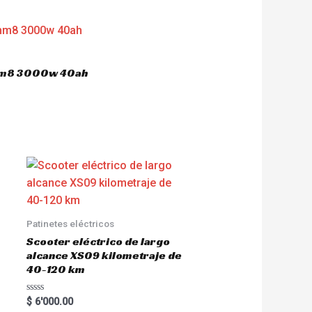
 hm8 3000w 40ah
Patinetes eléctricos
Scooter eléctrico de largo
alcance XS09 kilometraje de
40-120 km
R
$
6'000.00
a