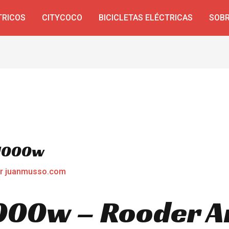
TRICOS
CITYCOCO
BICICLETAS ELÉCTRICAS
SOBR
 1000w
or
juanmusso.com
000w – Rooder A