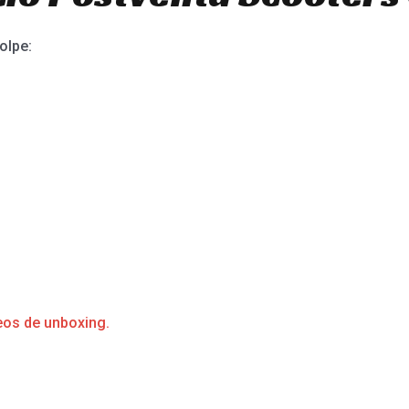
olpe:
eos de unboxing.