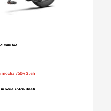
de comida
ca mocha 750w 35ah