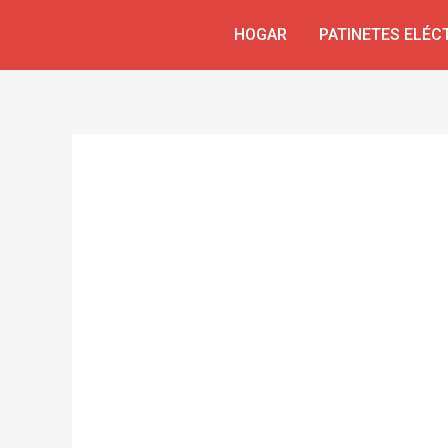
Ir
Navegación
HOGAR
PATINETES ELÉC
al
de
contenido
entradas