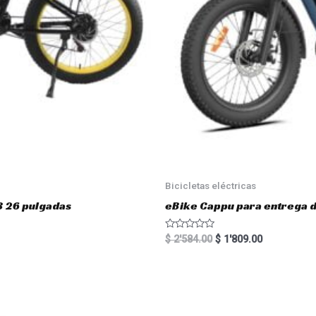
Bicicletas eléctricas
3 26 pulgadas
eBike Cappu para entrega 
R
$
2'584.00
$
1'809.00
a
t
e
d
0
o
u
t