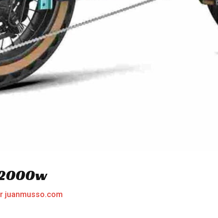
o 2000w
or
juanmusso.com