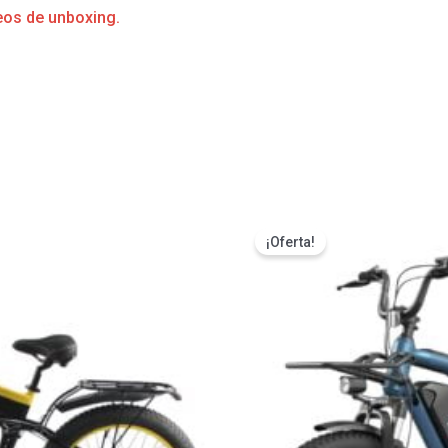
eos de unboxing.
s
¡Oferta!