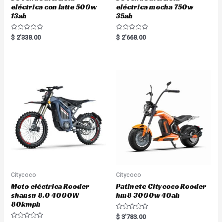
eléctrica con latte 500w
eléctrica mocha 750w
13ah
35ah
R
R
$
2'338.00
$
2'668.00
a
a
t
t
e
e
d
d
0
0
o
o
u
u
t
t
o
o
f
f
5
5
Citycoco
Citycoco
Moto eléctrica Rooder
Patinete Citycoco Rooder
shansu 8.0 4000W
hm8 3000w 40ah
80kmph
R
$
3'783.00
a