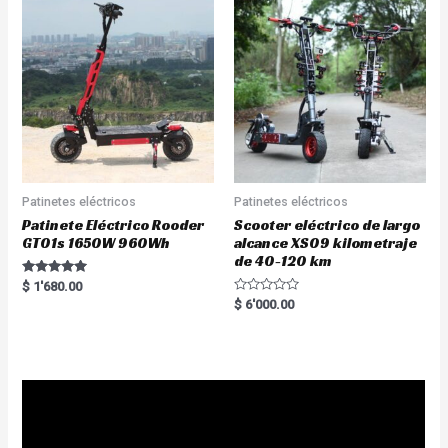
Patinetes eléctricos
Patinetes eléctricos
Patinete Eléctrico Rooder
Scooter eléctrico de largo
GT01s 1650W 960Wh
alcance XS09 kilometraje
de 40-120 km
Rated
$
1'680.00
5.00
R
$
6'000.00
out of 5
a
t
e
d
0
o
u
t
o
f
5