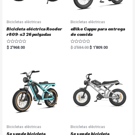
Bicicletas eléctricas
Bicicletas eléctricas
Bicicleta eléctrica Rooder
eBike Cappu para entrega
r809-s3 26 pulgadas
de comida
R
R
$
2'968.00
$
2'584.00
$
1'809.00
a
a
t
t
e
e
d
d
0
0
o
o
u
u
t
t
o
o
f
f
5
5
Bicicletas eléctricas
Bicicletas eléctricas
Se vende bicicleta
Se vende bicicleta