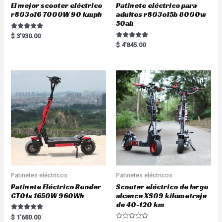
El mejor scooter eléctrico
Patinete eléctrico para
r803o16 7000W 90 kmph
adultos r803o15b 8000w
50ah
Rated
$
3'930.00
5.00
Rated
$
4'845.00
out of 5
5.00
out of 5
Patinetes eléctricos
Patinetes eléctricos
Patinete Eléctrico Rooder
Scooter eléctrico de largo
GT01s 1650W 960Wh
alcance XS09 kilometraje
de 40-120 km
Rated
$
1'680.00
5.00