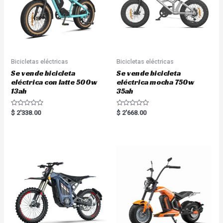
Bicicletas eléctricas
Bicicletas eléctricas
Se vende bicicleta
Se vende bicicleta
eléctrica con latte 500w
eléctrica mocha 750w
13ah
35ah
R
R
$
2'338.00
$
2'668.00
a
a
t
t
e
e
d
d
0
0
o
o
u
u
t
t
o
o
f
f
5
5