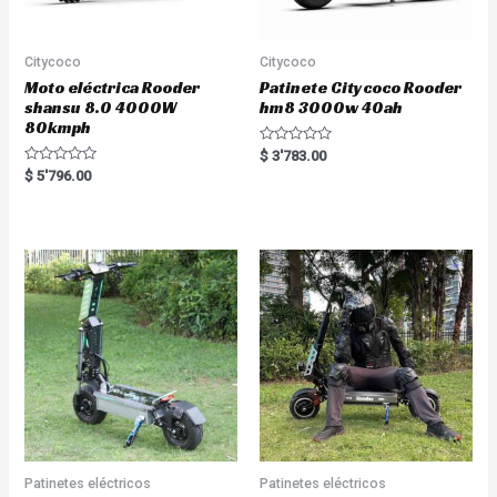
Citycoco
Citycoco
Moto eléctrica Rooder
Patinete Citycoco Rooder
shansu 8.0 4000W
hm8 3000w 40ah
80kmph
R
$
3'783.00
a
R
$
5'796.00
t
a
e
t
d
e
0
d
o
0
u
o
t
u
o
t
f
o
5
f
5
Patinetes eléctricos
Patinetes eléctricos