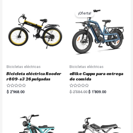
¡Oferta!
Bicicletas eléctricas
Bicicletas eléctricas
Bicicleta eléctrica Rooder
eBike Cappu para entrega
r809-s3 26 pulgadas
de comida
R
R
$
2'968.00
$
2'584.00
$
1'809.00
a
a
t
t
e
e
d
d
0
0
o
o
u
u
t
t
o
o
f
f
5
5