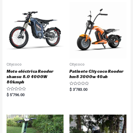
o
o
u
u
t
t
o
o
f
f
5
5
Citycoco
Citycoco
Moto eléctrica Rooder
Patinete Citycoco Rooder
shansu 8.0 4000W
hm8 3000w 40ah
80kmph
R
$
3'783.00
a
R
$
5'796.00
t
a
e
t
d
e
0
d
o
0
u
o
t
u
o
t
f
o
5
f