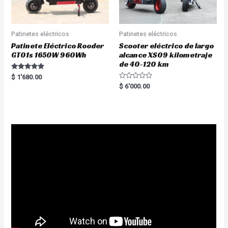
Patinetes eléctricos
Patinetes eléctricos
Patinete Eléctrico Rooder
Scooter eléctrico de largo
GT01s 1650W 960Wh
alcance XS09 kilometraje
de 40-120 km
Rated
$
1'680.00
5.00
R
$
6'000.00
out of 5
a
t
e
d
0
o
u
t
o
f
5