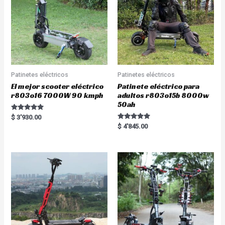
5
Patinetes eléctricos
Patinetes eléctricos
El mejor scooter eléctrico
Patinete eléctrico para
r803o16 7000W 90 kmph
adultos r803o15b 8000w
50ah
Rated
$
3'930.00
5.00
Rated
$
4'845.00
out of 5
5.00
out of 5