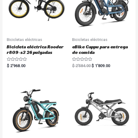
Bicicletas eléctricas
Bicicletas eléctricas
Bicicleta eléctrica Rooder
eBike Cappu para entrega
r809-s3 26 pulgadas
de comida
R
R
$
2'968.00
$
2'584.00
$
1'809.00
a
a
t
t
e
e
d
d
0
0
o
o
u
u
t
t
o
o
f
f
5
5