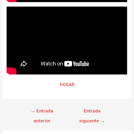
HOGAR
←
Entrada
Entrada
anterior
siguiente
→