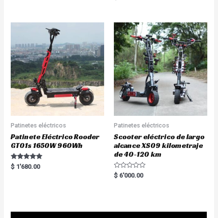
5.00
out of 5
Patinetes eléctricos
Patinetes eléctricos
Patinete Eléctrico Rooder
Scooter eléctrico de largo
GT01s 1650W 960Wh
alcance XS09 kilometraje
de 40-120 km
Rated
$
1'680.00
5.00
R
$
6'000.00
out of 5
a
t
e
d
0
o
u