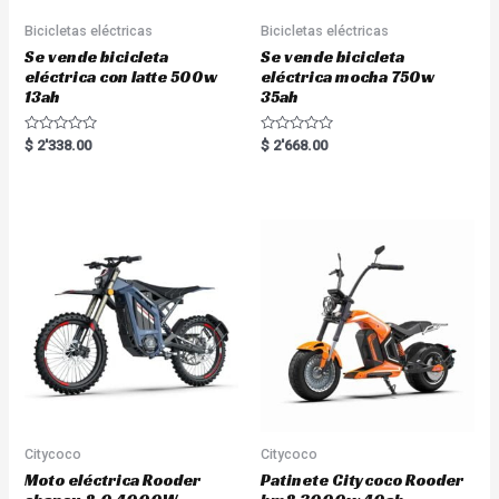
Bicicletas eléctricas
Bicicletas eléctricas
Se vende bicicleta
Se vende bicicleta
eléctrica con latte 500w
eléctrica mocha 750w
13ah
35ah
R
R
$
2'338.00
$
2'668.00
a
a
t
t
e
e
d
d
0
0
o
o
u
u
t
t
o
o
f
f
5
5
Citycoco
Citycoco
Moto eléctrica Rooder
Patinete Citycoco Rooder