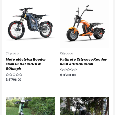
u
u
t
t
o
o
f
f
5
5
Citycoco
Citycoco
Moto eléctrica Rooder
Patinete Citycoco Rooder
shansu 8.0 4000W
hm8 3000w 40ah
80kmph
R
$
3'783.00
a
R
$
5'796.00
t
a
e
t
d
e
0
d
o
0
u
o
t
u
o
t
f
o
5
f
5