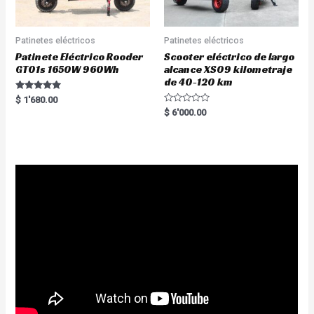
Patinetes eléctricos
Patinetes eléctricos
Patinete Eléctrico Rooder
Scooter eléctrico de largo
GT01s 1650W 960Wh
alcance XS09 kilometraje
de 40-120 km
Rated
$
1'680.00
5.00
R
$
6'000.00
out of 5
a
t
e
d
0
o
u
t
o
f
5