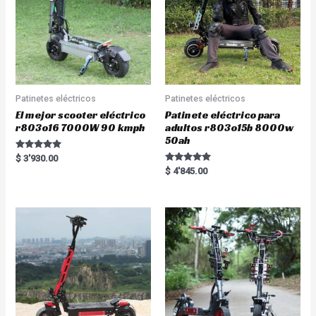
Patinetes eléctricos
Patinetes eléctricos
El mejor scooter eléctrico
Patinete eléctrico para
r803o16 7000W 90 kmph
adultos r803o15b 8000w
50ah
Rated
$
3'930.00
5.00
Rated
$
4'845.00
out of 5
5.00
out of 5