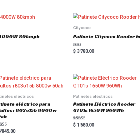
e
d
0
o
u
t
o
Citycoco
f
5
.0 4000W 80kmph
Patinete Citycoco Rooder
R
$
3'783.00
a
t
e
d
0
o
u
t
o
f
5
tinetes eléctricos
Patinetes eléctricos
tinete eléctrico para
Patinete Eléctrico Rooder
dultos r803o15b 8000w
GT01s 1650W 960Wh
0ah
Rated
$
1'680.00
5.00
ted
'845.00
out of 5
00
 of 5