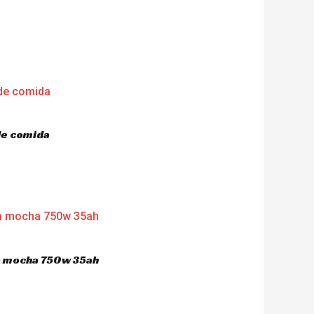
de comida
ca mocha 750w 35ah