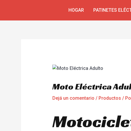
Ir
Navegación
HOGAR
PATINETES ELÉC
al
de
contenido
entradas
Moto Eléctrica Adu
Dejá un comentario
/
Productos
/ P
Motociclet