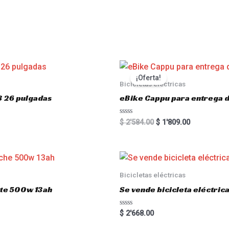
s
¡Oferta!
Bicicletas eléctricas
3 26 pulgadas
eBike Cappu para entrega 
R
$
2'584.00
$
1'809.00
a
t
e
d
0
o
u
Bicicletas eléctricas
t
o
atte 500w 13ah
Se vende bicicleta eléctri
f
5
R
$
2'668.00
a
t