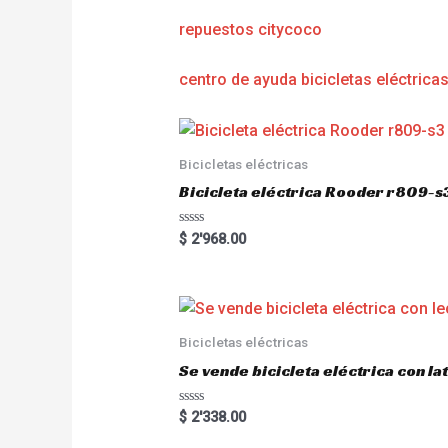
repuestos citycoco
centro de ayuda bicicletas eléctrica
Bicicletas eléctricas
Bicicleta eléctrica Rooder r809-s
R
$
2'968.00
a
t
e
d
0
o
u
Bicicletas eléctricas
t
o
Se vende bicicleta eléctrica con l
f
5
R
$
2'338.00
a
t