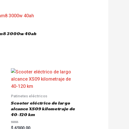
 hm8 3000w 40ah
Patinetes eléctricos
Scooter eléctrico de largo
alcance XS09 kilometraje de
40-120 km
R
$
6'000.00