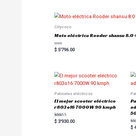
e
d
0
o
u
t
o
Citycoco
f
5
Moto eléctrica Rooder shansu 8
R
$
5'796.00
a
t
e
d
0
o
u
t
o
f
5
Patinetes eléctricos
Pa
El mejor scooter eléctrico
Pa
r803o16 7000W 90 kmph
a
5
Rated
$
3'930.00
5.00
Ra
$
4
out of 5
5.
out