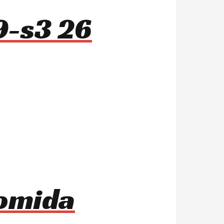
9-s3 26
comida