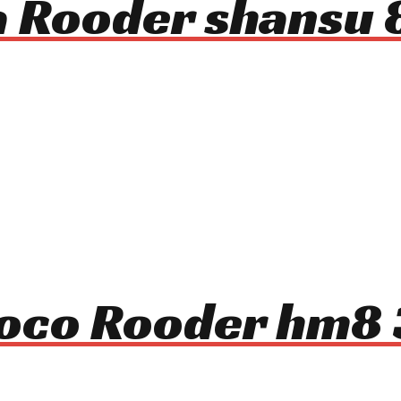
ca Rooder shansu
ycoco Rooder hm