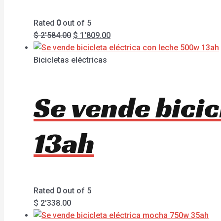
Rated
0
out of 5
$
2'584.00
$
1'809.00
Bicicletas eléctricas
Se vende bicic
13ah
Rated
0
out of 5
$
2'338.00