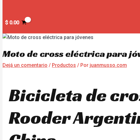
$
0.00
Moto de cross eléctrica para j
Dejá un comentario
/
Productos
/ Por
juanmusso.com
Bicicleta de cro
Rooder Argentin
China.