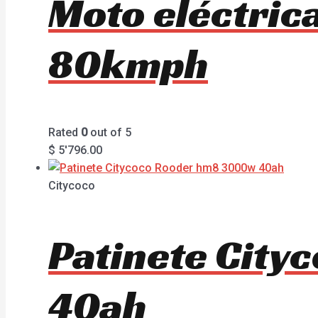
Moto eléctri
80kmph
Rated
0
out of 5
$
5'796.00
Citycoco
Patinete Cit
40ah