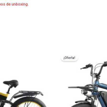
eos de unboxing.
s
¡Oferta!