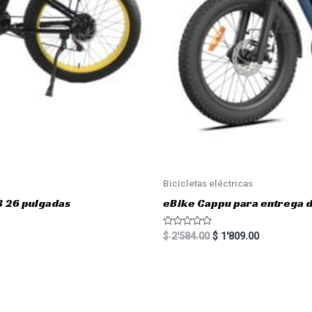
Bicicletas eléctricas
3 26 pulgadas
eBike Cappu para entrega 
R
$
2'584.00
$
1'809.00
a
t
e
d
0
o
u
t