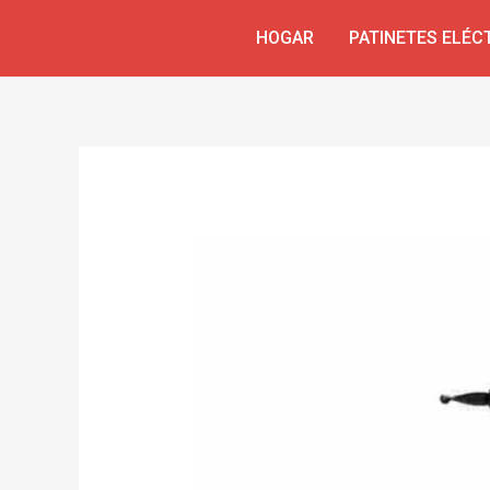
Ir
Navegación
HOGAR
PATINETES ELÉC
al
de
contenido
entradas