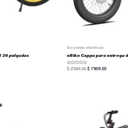
Bicicletas eléctricas
3 26 pulgadas
eBike Cappu para entrega 
R
$
2'584.00
$
1'809.00
a
t
e
d
0
o
u
t
o
f
5