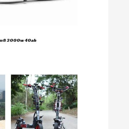
 hm8 3000w 40ah