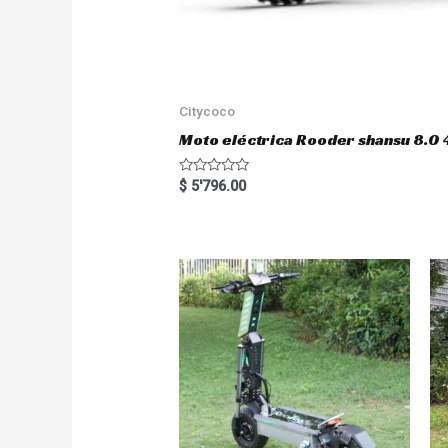
Citycoco
Moto eléctrica Rooder shansu 8
R
$
5'796.00
a
t
e
d
0
o
u
t
o
f
5