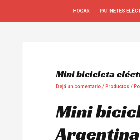
Ir
Navegación
HOGAR
PATINETES ELÉC
al
de
contenido
entradas
Mini bicicleta eléct
Dejá un comentario
/
Productos
/ P
Mini bicic
Argentina,