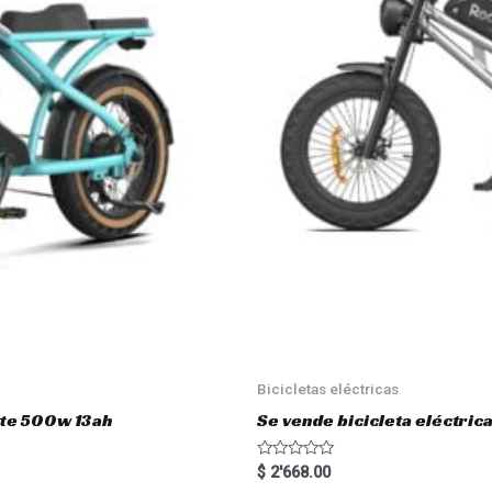
Bicicletas eléctricas
atte 500w 13ah
Se vende bicicleta eléctri
R
$
2'668.00
a