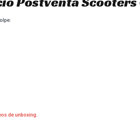
io Postventa Scooters 
olpe:
eos de unboxing.