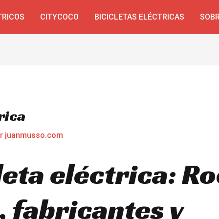
TRICOS
CITYCOCO
BICICLETAS ELÉCTRICAS
SOBR
rica
or
juanmusso.com
leta eléctrica: R
 fabricantes y