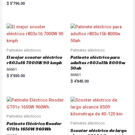
a
R
$
5'796.00
t
a
e
t
d
e
0
d
o
0
u
o
t
u
o
t
f
o
5
f
5
Patinetes eléctricos
Patinetes eléctricos
El mejor scooter eléctrico
Patinete eléctrico para
r803o16 7000W 90 kmph
adultos r803o15b 8000w
50ah
Rated
$
3'930.00
5.00
Rated
$
4'845.00
out of 5
5.00
out of 5
Patinetes eléctricos
Patinete Eléctrico Rooder
Patinetes eléctricos
GT01s 1650W 960Wh
Scooter eléctrico de largo