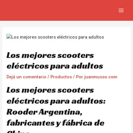
Ir
Navegación
MAIN
al
de
MEN
contenido
entradas
Los mejores scooters
eléctricos para adultos
Dejá un comentario
/
Productos
/ Por
juanmusso.com
Los mejores scooters
eléctricos para adultos:
Rooder Argentina,
fabricantes y fábrica de