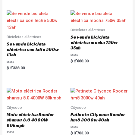
t
t
e
e
d
d
0
0
o
o
u
u
t
t
o
o
Bicicletas eléctricas
f
f
5
5
Se vende bicicleta
Bicicletas eléctricas
eléctrica mocha 750w
Se vende bicicleta
35ah
eléctrica con latte 500w
13ah
R
$
2'668.00
a
R
t
$
2'338.00
a
e
t
d
e
0
d
o
0
u
o
t
u
o
t
f
o
5
f
5
Citycoco
Citycoco
Moto eléctrica Rooder
Patinete Citycoco Rooder
shansu 8.0 4000W
hm8 3000w 40ah
80kmph
R
$
3'783.00