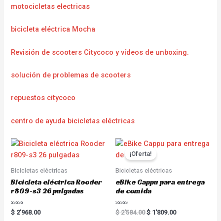
motocicletas electricas
bicicleta eléctrica Mocha
Revisión de scooters Citycoco y vídeos de unboxing.
solución de problemas de scooters
repuestos citycoco
centro de ayuda bicicletas eléctricas
¡Oferta!
Bicicletas eléctricas
Bicicletas eléctricas
Bicicleta eléctrica Rooder
eBike Cappu para entrega
r809-s3 26 pulgadas
de comida
R
R
$
2'968.00
$
2'584.00
$
1'809.00
a
a