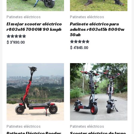
Patinetes eléctricos
Patinetes eléctricos
El mejor scooter eléctrico
Patinete eléctrico para
r803o16 7000W 90 kmph
adultos r803o15b 8000w
50ah
Rated
$
3'930.00
5.00
Rated
$
4'845.00
out of 5
5.00
out of 5
Patinetes eléctricos
Patinetes eléctricos
Patinete Eléctrico Rooder
Scooter eléctrico de largo