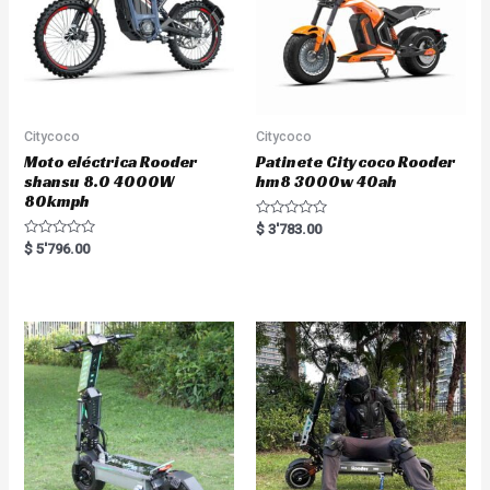
Citycoco
Citycoco
Moto eléctrica Rooder
Patinete Citycoco Rooder
shansu 8.0 4000W
hm8 3000w 40ah
80kmph
R
$
3'783.00
a
R
$
5'796.00
t
a
e
t
d
e
0
d
o
0
u
o
t
u
o
t
f
o
5
f
5