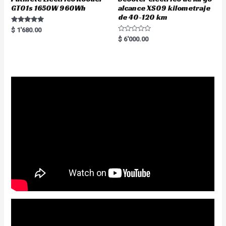
GT01s 1650W 960Wh
alcance XS09 kilometraje
de 40-120 km
Rated
$
1'680.00
5.00
R
$
6'000.00
out of 5
a
t
e
d
0
o
u
t
o
f
5