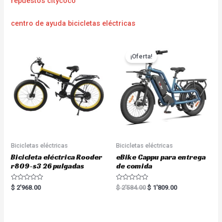
repuestos citycoco
centro de ayuda bicicletas eléctricas
¡Oferta!
Bicicletas eléctricas
Bicicletas eléctricas
Bicicleta eléctrica Rooder
eBike Cappu para entrega
r809-s3 26 pulgadas
de comida
R
R
$
2'968.00
$
2'584.00
$
1'809.00
a
a
t
t
e
e
d
d
0
0
o
o