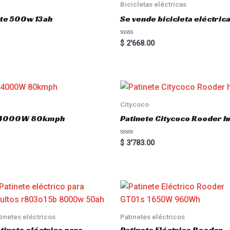
Bicicletas eléctricas
t
o
atte 500w 13ah
Se vende bicicleta eléctri
f
5
R
$
2'668.00
a
t
e
d
0
o
u
t
o
Citycoco
f
5
.0 4000W 80kmph
Patinete Citycoco Rooder
R
$
3'783.00
a
t
e
d
0
o
u
t
o
f
5
tinetes eléctricos
Patinetes eléctricos
tinete eléctrico para
Patinete Eléctrico Rooder