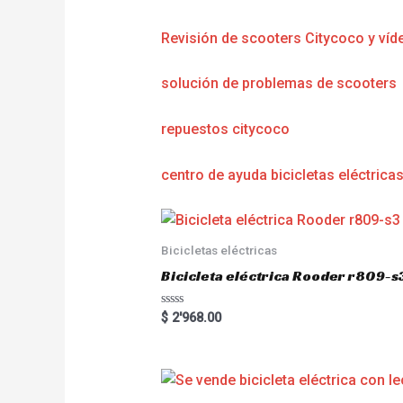
Revisión de scooters Citycoco y víd
solución de problemas de scooters
repuestos citycoco
centro de ayuda bicicletas eléctrica
Bicicletas eléctricas
Bicicleta eléctrica Rooder r809-s
R
$
2'968.00
a
t
e
d
0
o
u