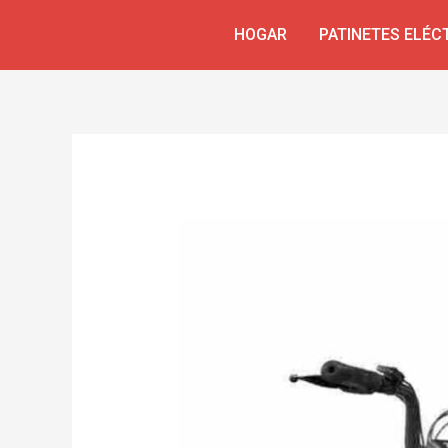
Ir
Navegación
HOGAR
PATINETES ELÉC
al
de
contenido
entradas