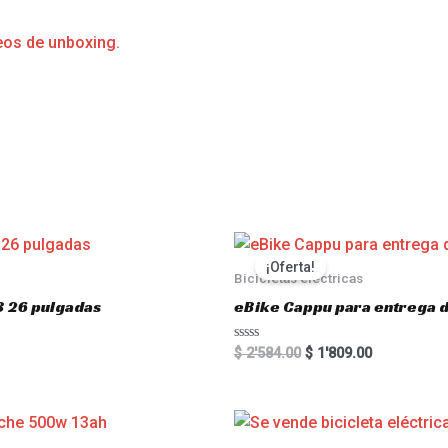
eos de unboxing.
s
¡Oferta!
Bicicletas eléctricas
3 26 pulgadas
eBike Cappu para entrega 
R
$
2'584.00
$
1'809.00
a
t
e
d
0
o
u