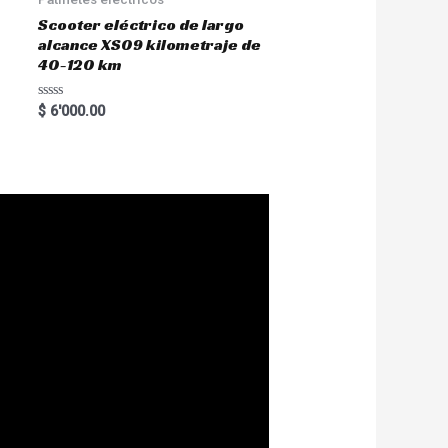
Scooter eléctrico de largo
alcance XS09 kilometraje de
40-120 km
R
$
6'000.00
a
t
e
d
0
o
u
t
o
f
5