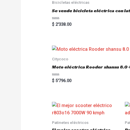
Bicicletas eléctricas
t
o
Se vende bicicleta eléctrica con l
f
5
R
$
2'338.00
a
t
e
d
0
o
u
t
o
Citycoco
f
5
Moto eléctrica Rooder shansu 8
R
$
5'796.00
a
t
e
d
0
o
u
t
o
f
5
Patinetes eléctricos
Pa
El mejor scooter eléctrico
Pa