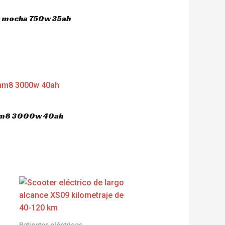
ca mocha 750w 35ah
 hm8 3000w 40ah
Patinetes eléctricos