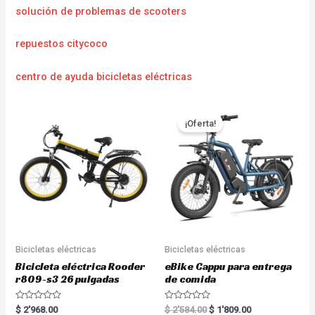
solución de problemas de scooters
repuestos citycoco
centro de ayuda bicicletas eléctricas
¡Oferta!
Bicicletas eléctricas
Bicicletas eléctricas
Bicicleta eléctrica Rooder
eBike Cappu para entrega
r809-s3 26 pulgadas
de comida
R
R
$
2'968.00
$
2'584.00
$
1'809.00