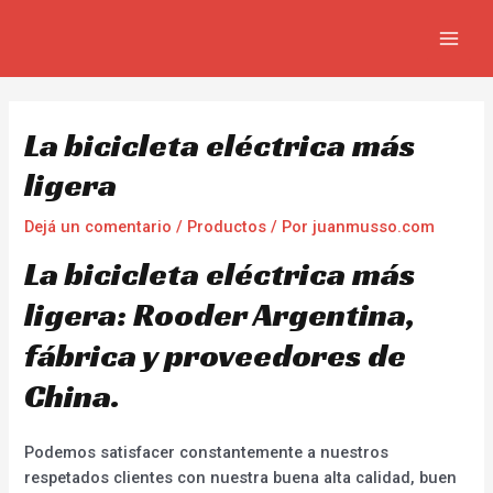
Ir
Navegación
MAIN
al
de
MEN
contenido
entradas
La bicicleta eléctrica más
ligera
Dejá un comentario
/
Productos
/ Por
juanmusso.com
La bicicleta eléctrica más
ligera: Rooder Argentina,
fábrica y proveedores de
China.
Podemos satisfacer constantemente a nuestros
respetados clientes con nuestra buena alta calidad, buen