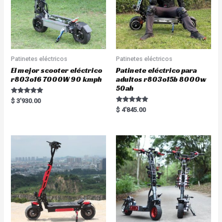
Patinetes eléctricos
Patinetes eléctricos
El mejor scooter eléctrico
Patinete eléctrico para
r803o16 7000W 90 kmph
adultos r803o15b 8000w
50ah
Rated
$
3'930.00
5.00
Rated
$
4'845.00
out of 5
5.00
out of 5