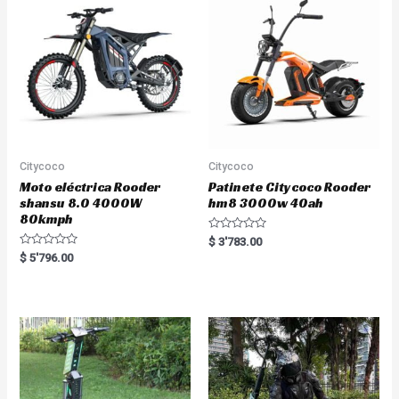
t
t
o
o
f
f
5
5
Citycoco
Citycoco
Moto eléctrica Rooder
Patinete Citycoco Rooder
shansu 8.0 4000W
hm8 3000w 40ah
80kmph
R
$
3'783.00
a
R
$
5'796.00
t
a
e
t
d
e
0
d
o
0
u
o
t
u
o
t
f
o
5
f
5