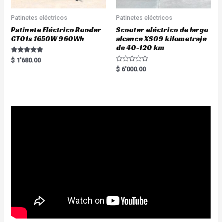
Patinetes eléctricos
Patinetes eléctricos
Patinete Eléctrico Rooder
Scooter eléctrico de largo
GT01s 1650W 960Wh
alcance XS09 kilometraje
de 40-120 km
Rated
$
1'680.00
5.00
R
$
6'000.00
out of 5
a
t
e
d
0
o
u
t
o
f
5