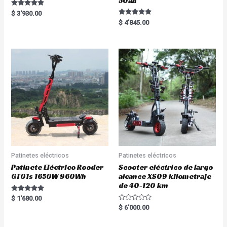
50ah
Rated
$
3'930.00
5.00
Rated
$
4'845.00
out of 5
5.00
out of 5
Patinetes eléctricos
Patinetes eléctricos
Patinete Eléctrico Rooder
Scooter eléctrico de largo
GT01s 1650W 960Wh
alcance XS09 kilometraje
de 40-120 km
Rated
$
1'680.00
5.00
R
$
6'000.00
out of 5
a
t
e