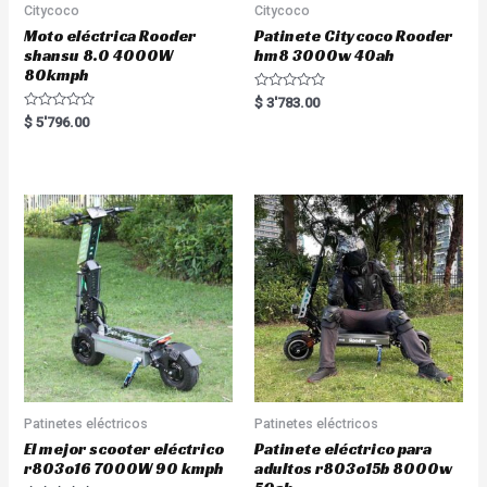
Citycoco
Citycoco
Moto eléctrica Rooder
Patinete Citycoco Rooder
shansu 8.0 4000W
hm8 3000w 40ah
80kmph
R
$
3'783.00
a
R
$
5'796.00
t
a
e
t
d
e
0
d
o
0
u
o
t
u
o
t
f
o
5
f
5
Patinetes eléctricos
Patinetes eléctricos
El mejor scooter eléctrico
Patinete eléctrico para
r803o16 7000W 90 kmph
adultos r803o15b 8000w