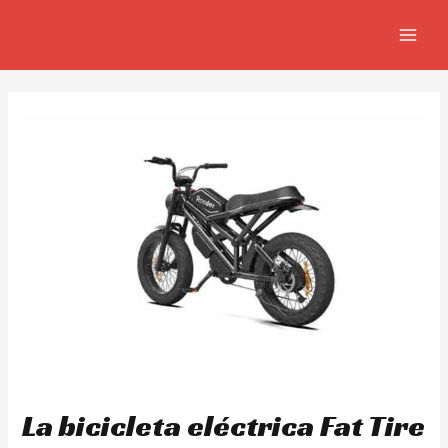
Ir
Navegación
MAIN
al
de
MEN
contenido
entradas
La bicicleta eléctrica Fat Tire