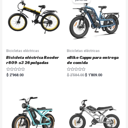
Bicicletas eléctricas
Bicicletas eléctricas
Bicicleta eléctrica Rooder
eBike Cappu para entrega
r809-s3 26 pulgadas
de comida
R
R
$
2'968.00
$
2'584.00
$
1'809.00
a
a
t
t
e
e
d
d
0
0
o
o
u
u
t
t
o
o
f
f
5
5