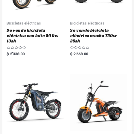
Bicicletas eléctricas
Bicicletas eléctricas
Se vende bicicleta
Se vende bicicleta
eléctrica con latte 500w
eléctrica mocha 750w
13ah
35ah
R
R
$
2'338.00
$
2'668.00
a
a
t
t
e
e
d
d
0
0
o
o
u
u
t
t
o
o
f
f
5
5