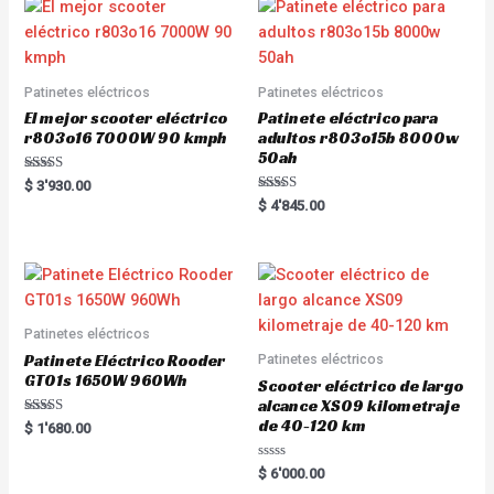
t
u
o
t
f
o
5
f
5
Patinetes eléctricos
Patinetes eléctricos
El mejor scooter eléctrico
Patinete eléctrico para
r803o16 7000W 90 kmph
adultos r803o15b 8000w
50ah
Rated
$
3'930.00
5.00
Rated
$
4'845.00
out of 5
5.00
out of 5
Patinetes eléctricos
Patinete Eléctrico Rooder
Patinetes eléctricos
GT01s 1650W 960Wh
Scooter eléctrico de largo
alcance XS09 kilometraje
de 40-120 km
Rated
$
1'680.00
5.00
out of 5
R
$
6'000.00
a