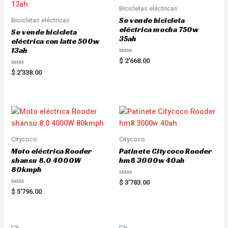
o
o
Bicicletas eléctricas
f
f
5
5
Se vende bicicleta
Bicicletas eléctricas
eléctrica mocha 750w
Se vende bicicleta
35ah
eléctrica con latte 500w
13ah
R
$
2'668.00
a
R
t
$
2'338.00
a
e
t
d
e
0
d
o
0
u
o
t
u
o
t
f
o
5
f
5
Citycoco
Citycoco
Moto eléctrica Rooder
Patinete Citycoco Rooder
shansu 8.0 4000W
hm8 3000w 40ah
80kmph
R
$
3'783.00
a
R
$
5'796.00
t
a
e
t
d
e
0
d
o
0
u
o