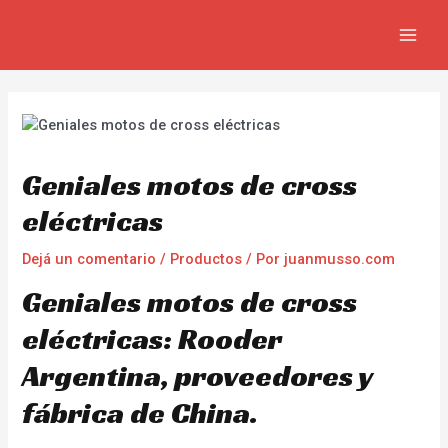
Ir
Navegación
MAIN
al
de
MEN
contenido
entradas
Geniales motos de cross
eléctricas
Dejá un comentario
/
Productos
/ Por
juanmusso.com
Geniales motos de cross
eléctricas: Rooder
Argentina, proveedores y
fábrica de China.