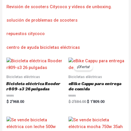
Revisión de scooters Citycoco y vídeos de unboxing.
solución de problemas de scooters
repuestos citycoco
centro de ayuda bicicletas eléctricas
¡Oferta!
Bicicletas eléctricas
Bicicletas eléctricas
Bicicleta eléctrica Rooder
eBike Cappu para entrega
r809-s3 26 pulgadas
de comida
R
R
$
2'968.00
$
2'584.00
$
1'809.00
a
a
t
t
e
e
d
d
0
0
o
o
u
u
t
t