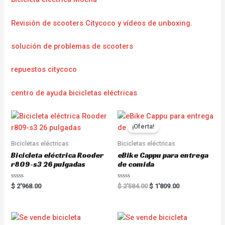
Revisión de scooters Citycoco y vídeos de unboxing.
solución de problemas de scooters
repuestos citycoco
centro de ayuda bicicletas eléctricas
¡Oferta!
Bicicletas eléctricas
Bicicletas eléctricas
Bicicleta eléctrica Rooder
eBike Cappu para entrega
r809-s3 26 pulgadas
de comida
R
R
$
2'968.00
$
2'584.00
$
1'809.00
a
a
t
t
e
e
d
d
0
0
o
o