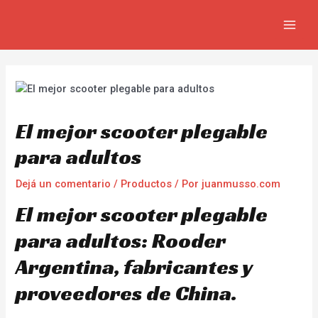
Ir
Navegación
MAIN
al
de
MEN
contenido
entradas
El mejor scooter plegable
para adultos
Dejá un comentario
/
Productos
/ Por
juanmusso.com
El mejor scooter plegable
para adultos: Rooder
Argentina, fabricantes y
proveedores de China.