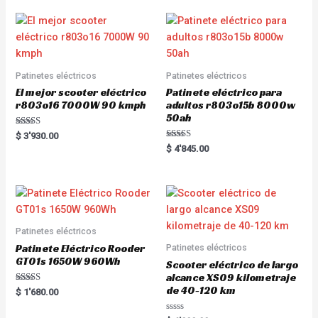
o
0
u
o
t
u
o
t
f
o
5
f
5
Patinetes eléctricos
Patinetes eléctricos
El mejor scooter eléctrico
Patinete eléctrico para
r803o16 7000W 90 kmph
adultos r803o15b 8000w
50ah
Rated
$
3'930.00
5.00
Rated
$
4'845.00
out of 5
5.00
out of 5
Patinetes eléctricos
Patinete Eléctrico Rooder
Patinetes eléctricos
GT01s 1650W 960Wh
Scooter eléctrico de largo
alcance XS09 kilometraje
de 40-120 km
Rated
$
1'680.00
5.00
out of 5