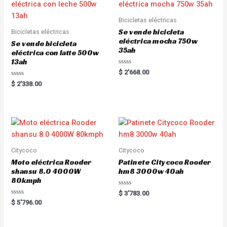
u
u
t
t
o
o
Bicicletas eléctricas
f
f
5
5
Se vende bicicleta
Bicicletas eléctricas
eléctrica mocha 750w
Se vende bicicleta
35ah
eléctrica con latte 500w
13ah
R
$
2'668.00
a
R
t
$
2'338.00
a
e
t
d
e
0
d
o
0
u
o
t
u
o
t
f
o
5
f
5
Citycoco
Citycoco
Moto eléctrica Rooder
Patinete Citycoco Rooder
shansu 8.0 4000W
hm8 3000w 40ah
80kmph
R
$
3'783.00
a
R
$
5'796.00
t
a
e
t
d
e
0
d